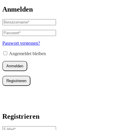
Anmelden
Benutzername
oder
E-
Passwort
*
Erforderlich
Mail-
Adresse
*
Passwort vergessen?
Erforderlich
Angemeldet bleiben
Anmelden
Registrieren
Registrieren
E-