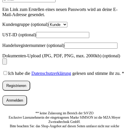
Mail-
Adresse
*
Ein Link zum Erstellen eines neuen Passworts wird an deine E-
Erforderlich
Mail-Adresse gesendet.
Kundengruppe
(optional)
UST-ID
(optional)
Handelsregisternummer
(optional)
Dokumenten-Upload (JPG, PDF, PNG, max. 2000kb)
(optional)
Ich habe die
Datenschutzerklärung
gelesen und stimme ihr zu.
*
Registrieren
Anmelden
** keine Zulassung im Bereich der StVZO
Exclusive Lizenznehmerin der eingetragenen Marke SIMSON ist die MZA Meyer
Zweiradtechnik GmbH.
Bitte beachten Sie: das Shop-Angebot auf diesen Seiten umfasst nicht nur solche