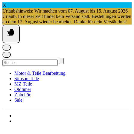
X
Urlaubshinweis: Wir machen vom 07. August bis 15. August 2026
Urlaub. In dieser Zeit findet kein Versand statt. Bestellungen werden
ab dem 17. August wieder bearbeitet. Danke für dein Verständnis!
Springe
zum
Inhalt
Suchen
nach:
Motor & Teile Bearbeitung
Simson Teile
MZ Teile
Oldtimer
Zubehör
Sale