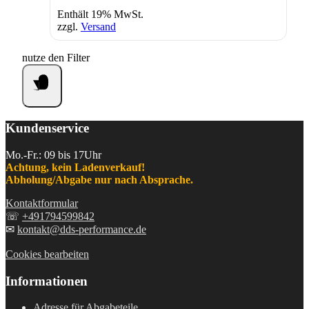
Enthält 19% MwSt.
zzgl.
Versand
nutze den Filter
Kundenservice
Mo.-Fr.: 09 bis 17Uhr
Achtung, kein Ladenverkauf!
Abholung/Abgabe nur nach Absprache.
Kontaktformular
☏
+491794599842
✉
kontakt@dds-performance.de
Cookies bearbeiten
Informationen
Adresse für Abgabeteile