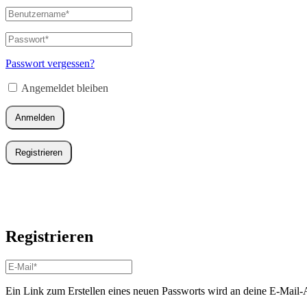
Benutzername
oder
E-
Passwort
*
Erforderlich
Mail-
Adresse
*
Passwort vergessen?
Erforderlich
Angemeldet bleiben
Anmelden
Registrieren
Registrieren
E-
Mail-
Adresse
*
Ein Link zum Erstellen eines neuen Passworts wird an deine E-Mail-
Erforderlich