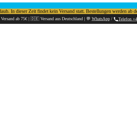
b. In dieser Zeit findet kein Versand statt. Bestellungen werden ab d
 Versand ab 75€ | 🇩🇪 Versand aus Deutschland | 💬
WhatsApp
/
Telefon +