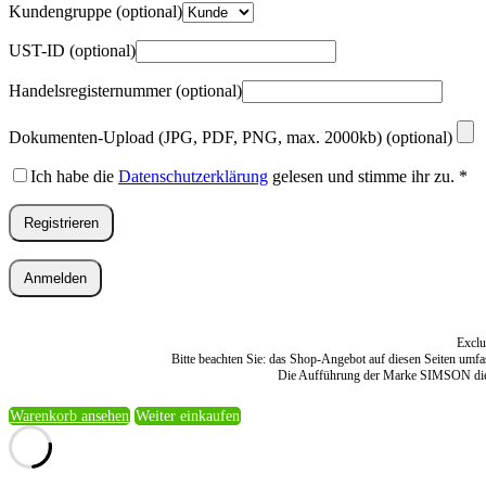
Kundengruppe
(optional)
UST-ID
(optional)
Handelsregisternummer
(optional)
Dokumenten-Upload (JPG, PDF, PNG, max. 2000kb)
(optional)
Ich habe die
Datenschutzerklärung
gelesen und stimme ihr zu.
*
Registrieren
Anmelden
Exclu
Bitte beachten Sie: das Shop-Angebot auf diesen Seiten umf
Die Aufführung der Marke SIMSON dient
Warenkorb ansehen
Weiter einkaufen