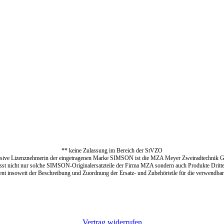
** keine Zulassung im Bereich der StVZO
sive Lizenznehmerin der eingetragenen Marke SIMSON ist die MZA Meyer Zweiradtechnik
asst nicht nur solche SIMSON-Originalersatzteile der Firma MZA sondern auch Produkte Dritt
 insoweit der Beschreibung und Zuordnung der Ersatz- und Zubehörteile für die verwendba
Vertrag widerrufen