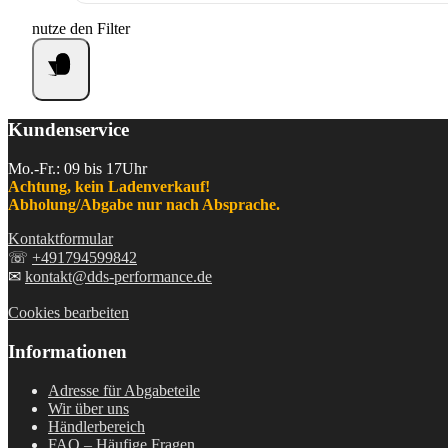
nutze den Filter
Kundenservice
Mo.-Fr.: 09 bis 17Uhr
Achtung, kein Ladenverkauf!
Abholung/Abgabe nur nach Absprache.
Kontaktformular
☏
+491794599842
✉
kontakt@dds-performance.de
Cookies bearbeiten
Informationen
Adresse für Abgabeteile
Wir über uns
Händlerbereich
FAQ – Häufige Fragen