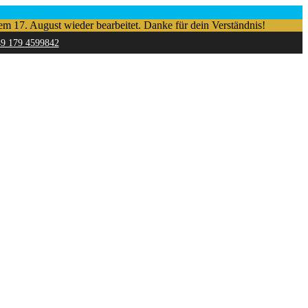
em 17. August wieder bearbeitet. Danke für dein Verständnis!
49 179 4599842