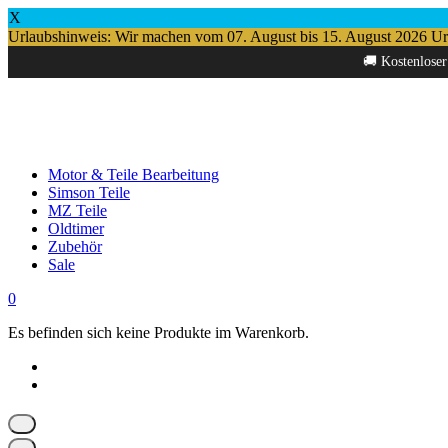
X
Urlaubshinweis: Wir machen vom 07. August bis 15. August 2026 Urlau
Springe
🚚 Kostenloser
zum
Inhalt
Motor & Teile Bearbeitung
Simson Teile
MZ Teile
Oldtimer
Zubehör
Sale
0
Es befinden sich keine Produkte im Warenkorb.