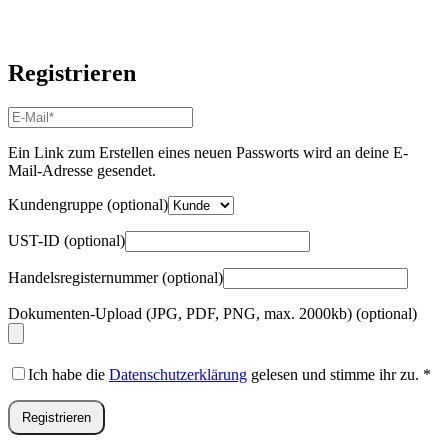
Registrieren
E-
Mail-
Adresse
*
Ein Link zum Erstellen eines neuen Passworts wird an deine E-
Erforderlich
Mail-Adresse gesendet.
Kundengruppe
(optional)
UST-ID
(optional)
Handelsregisternummer
(optional)
Dokumenten-Upload (JPG, PDF, PNG, max. 2000kb)
(optional)
Ich habe die
Datenschutzerklärung
gelesen und stimme ihr zu.
*
Registrieren