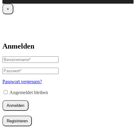
×
Anmelden
Benutzername
oder
E-
Passwort
*
Erforderlich
Mail-
Adresse
*
Passwort vergessen?
Erforderlich
Angemeldet bleiben
Anmelden
Registrieren