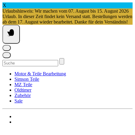
X
Urlaubshinweis: Wir machen vom 07. August bis 15. August 2026
Urlaub. In dieser Zeit findet kein Versand statt. Bestellungen werden
ab dem 17. August wieder bearbeitet. Danke für dein Verständnis!
Springe
zum
Inhalt
Suchen
nach:
Motor & Teile Bearbeitung
Simson Teile
MZ Teile
Oldtimer
Zubehör
Sale