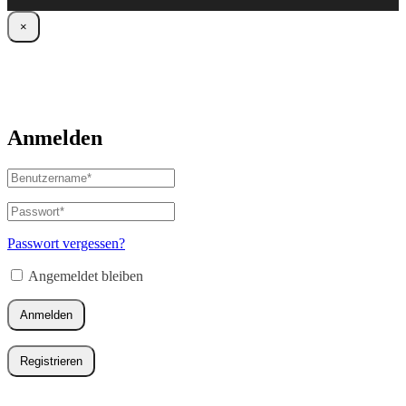
×
Anmelden
Benutzername
oder
E-
Passwort
*
Erforderlich
Mail-
Adresse
*
Passwort vergessen?
Erforderlich
Angemeldet bleiben
Anmelden
Registrieren