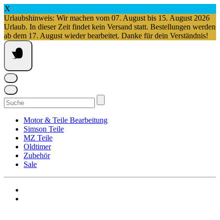
X
Urlaubshinweis: Wir machen vom 07. August bis 15. August 2026
Urlaub. In dieser Zeit findet kein Versand statt. Bestellungen werden
ab dem 17. August wieder bearbeitet. Danke für dein Verständnis!
Springe
zum
Inhalt
Suchen
nach:
Motor & Teile Bearbeitung
Simson Teile
MZ Teile
Oldtimer
Zubehör
Sale