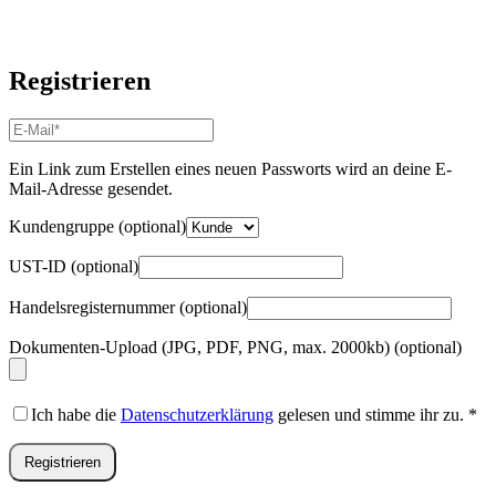
Registrieren
E-
Mail-
Adresse
*
Ein Link zum Erstellen eines neuen Passworts wird an deine E-
Erforderlich
Mail-Adresse gesendet.
Kundengruppe
(optional)
UST-ID
(optional)
Handelsregisternummer
(optional)
Dokumenten-Upload (JPG, PDF, PNG, max. 2000kb)
(optional)
Ich habe die
Datenschutzerklärung
gelesen und stimme ihr zu.
*
Registrieren