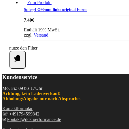
Zum Produkt
Spiegel Ø90mm links original Form
7,40
€
Enthält 19% MwSt.
zzgl.
Versand
nutze den Filter
Kundenservice
Mo.-Fr.: 09 bis 17Uhr
Achtung, kein Ladenverkauf!
Abholung/Abgabe nur nach Absprache.
Kontaktformular
☏
+491794599842
✉
kontakt@dds-performance.de