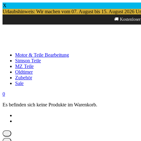
X
Urlaubshinweis: Wir machen vom 07. August bis 15. August 2026 Urlau
Springe
🚚 Kostenloser
zum
Inhalt
Motor & Teile Bearbeitung
Simson Teile
MZ Teile
Oldtimer
Zubehör
Sale
0
Es befinden sich keine Produkte im Warenkorb.