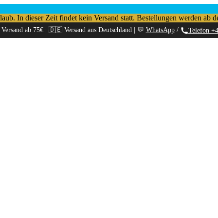
b. In dieser Zeit findet kein Versand statt. Bestellungen werden ab d
 Versand ab 75€ | 🇩🇪 Versand aus Deutschland | 💬
WhatsApp
/
Telefon +