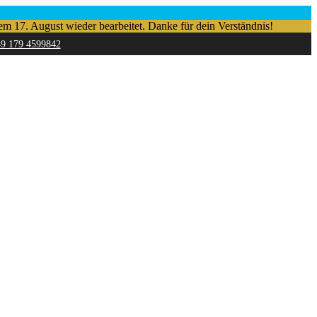
em 17. August wieder bearbeitet. Danke für dein Verständnis!
49 179 4599842