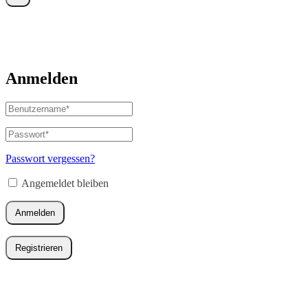
Anmelden
Benutzername
oder
E-
Passwort
*
Erforderlich
Mail-
Adresse
*
Passwort vergessen?
Erforderlich
Angemeldet bleiben
Anmelden
Registrieren