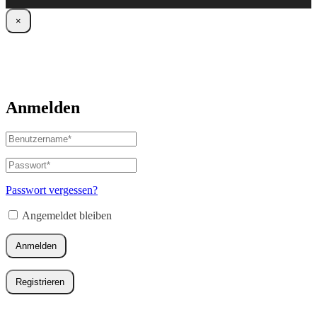
×
Anmelden
Benutzername
oder
E-
Passwort
*
Erforderlich
Mail-
Adresse
*
Passwort vergessen?
Erforderlich
Angemeldet bleiben
Anmelden
Registrieren