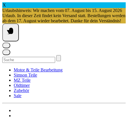
X
Urlaubshinweis: Wir machen vom 07. August bis 15. August 2026
Urlaub. In dieser Zeit findet kein Versand statt. Bestellungen werden
ab dem 17. August wieder bearbeitet. Danke für dein Verständnis!
Springe
zum
Inhalt
Suchen
nach:
Motor & Teile Bearbeitung
Simson Teile
MZ Teile
Oldtimer
Zubehör
Sale