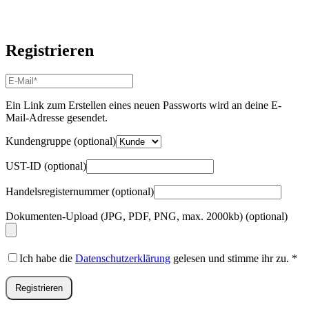
Registrieren
E-
Mail-
Adresse
*
Ein Link zum Erstellen eines neuen Passworts wird an deine E-
Erforderlich
Mail-Adresse gesendet.
Kundengruppe
(optional)
UST-ID
(optional)
Handelsregisternummer
(optional)
Dokumenten-Upload (JPG, PDF, PNG, max. 2000kb)
(optional)
Ich habe die
Datenschutzerklärung
gelesen und stimme ihr zu.
*
Registrieren