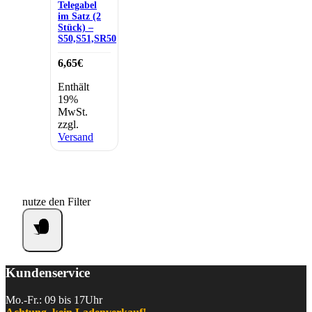
Telegabel
im Satz (2
Stück) –
S50,S51,SR50
6,65
€
Enthält
19%
MwSt.
zzgl.
Versand
nutze den Filter
Kundenservice
Mo.-Fr.: 09 bis 17Uhr