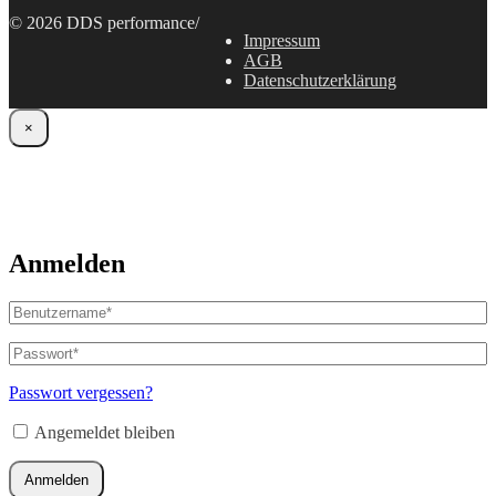
© 2026 DDS performance
/
Impressum
AGB
Datenschutzerklärung
×
Anmelden
Benutzername
oder
E-
Passwort
*
Erforderlich
Mail-
Adresse
*
Passwort vergessen?
Erforderlich
Angemeldet bleiben
Anmelden