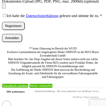
Dokumenten-Upload (JPG, PDF, PNG, max. 2000kb)
(optional)
Ich habe die
Datenschutzerklärung
gelesen und stimme ihr zu.
*
Registrieren
Anmelden
** keine Zulassung im Bereich der StVZO
Exclusive Lizenznehmerin der eingetragenen Marke SIMSON ist die MZA Meyer
Zweiradtechnik GmbH.
Bitte beachten Sie: das Shop-Angebot auf diesen Seiten umfasst nicht nur solche
SIMSON-Originalersatzteile der Firma MZA sondern auch Produkte Dritter, die
lediglich passend für SIMSON-Zweiradfahrzeuge sind.
Die Aufführung der Marke SIMSON dient insoweit der Beschreibung und
Zuordnung der Ersatz- und Zubehörteile für die verwendbaren Fahrzeugmodelle
und Fahrzeugtypen.
Warenkorb ansehen
Weiter einkaufen
Datenschutzerklärung
/
Mit Stolz präsentiert von WordPress
Theme:
DDS performance
WordPress Theme Atomion.