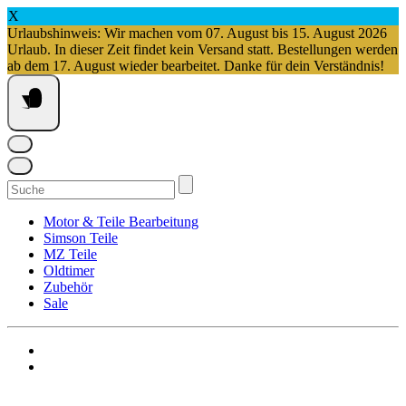
X
Urlaubshinweis: Wir machen vom 07. August bis 15. August 2026
Urlaub. In dieser Zeit findet kein Versand statt. Bestellungen werden
ab dem 17. August wieder bearbeitet. Danke für dein Verständnis!
Springe
zum
Inhalt
Suchen
nach:
Motor & Teile Bearbeitung
Simson Teile
MZ Teile
Oldtimer
Zubehör
Sale