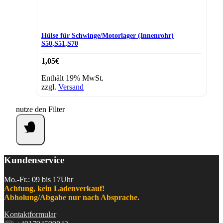
Hülse für Schwinge/Motorlager (Innenrohr)
S50,S51,S70
1,05
€
Enthält 19% MwSt.
zzgl.
Versand
nutze den Filter
Kundenservice
Mo.-Fr.: 09 bis 17Uhr
Achtung, kein Ladenverkauf!
Abholung/Abgabe nur nach Absprache.
Kontaktformular