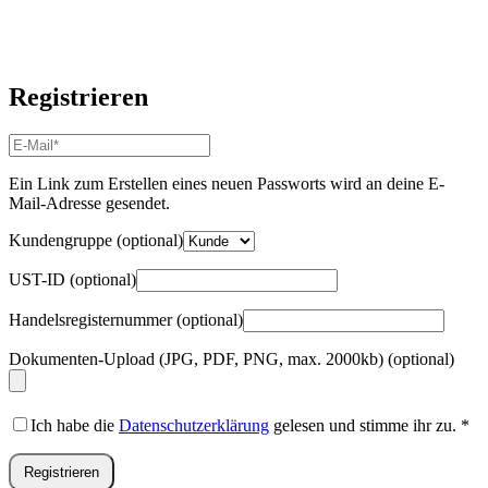
Registrieren
E-
Mail-
Adresse
*
Ein Link zum Erstellen eines neuen Passworts wird an deine E-
Erforderlich
Mail-Adresse gesendet.
Kundengruppe
(optional)
UST-ID
(optional)
Handelsregisternummer
(optional)
Dokumenten-Upload (JPG, PDF, PNG, max. 2000kb)
(optional)
Ich habe die
Datenschutzerklärung
gelesen und stimme ihr zu.
*
Registrieren