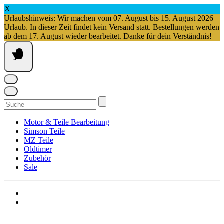
X
Urlaubshinweis: Wir machen vom 07. August bis 15. August 2026
Urlaub. In dieser Zeit findet kein Versand statt. Bestellungen werden
ab dem 17. August wieder bearbeitet. Danke für dein Verständnis!
Springe
zum
Inhalt
Suchen
nach:
Motor & Teile Bearbeitung
Simson Teile
MZ Teile
Oldtimer
Zubehör
Sale