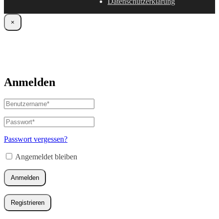
Datenschutzerklärung
×
Anmelden
Benutzername
oder
E-
Passwort
*
Erforderlich
Mail-
Adresse
*
Passwort vergessen?
Erforderlich
Angemeldet bleiben
Anmelden
Registrieren