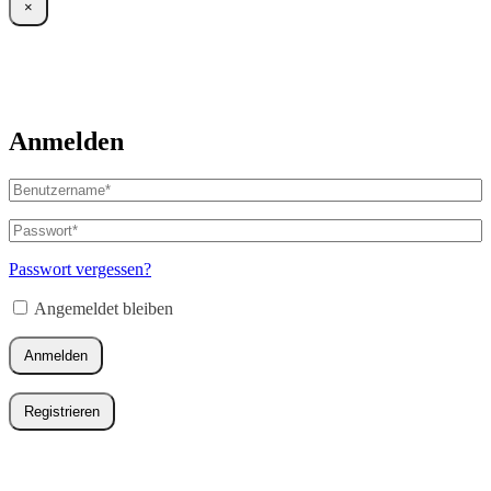
×
Anmelden
Benutzername
oder
E-
Passwort
*
Erforderlich
Mail-
Adresse
*
Passwort vergessen?
Erforderlich
Angemeldet bleiben
Anmelden
Registrieren