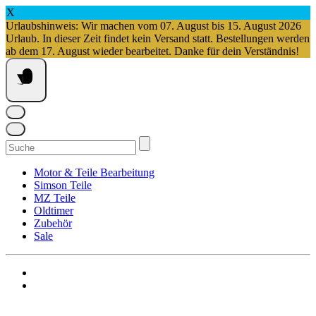
X
Urlaubshinweis: Wir machen vom 07. August bis 15. August 2026
Urlaub. In dieser Zeit findet kein Versand statt. Bestellungen werden
ab dem 17. August wieder bearbeitet. Danke für dein Verständnis!
Springe
zum
Inhalt
Suchen
nach:
Motor & Teile Bearbeitung
Simson Teile
MZ Teile
Oldtimer
Zubehör
Sale