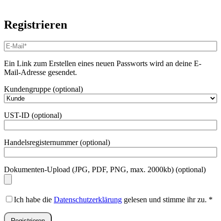
Registrieren
E-
Mail-
Adresse
*
Ein Link zum Erstellen eines neuen Passworts wird an deine E-
Erforderlich
Mail-Adresse gesendet.
Kundengruppe
(optional)
UST-ID
(optional)
Handelsregisternummer
(optional)
Dokumenten-Upload (JPG, PDF, PNG, max. 2000kb)
(optional)
Ich habe die
Datenschutzerklärung
gelesen und stimme ihr zu.
*
Registrieren