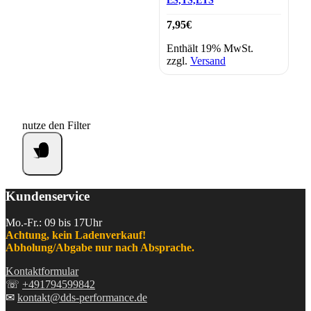
ES,TS,ETS
7,95
€
Enthält 19% MwSt.
zzgl.
Versand
nutze den Filter
Kundenservice
Mo.-Fr.: 09 bis 17Uhr
Achtung, kein Ladenverkauf!
Abholung/Abgabe nur nach Absprache.
Kontaktformular
☏
+491794599842
✉
kontakt@dds-performance.de