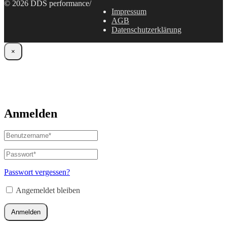
© 2026 DDS performance
/
Impressum
AGB
Datenschutzerklärung
×
Anmelden
Benutzername
oder
E-
Passwort
*
Erforderlich
Mail-
Adresse
*
Passwort vergessen?
Erforderlich
Angemeldet bleiben
Anmelden