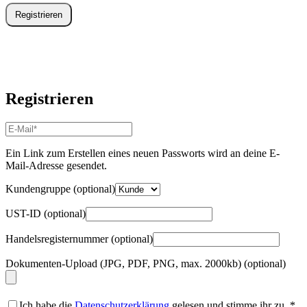
Registrieren
Registrieren
E-
Mail-
Adresse
*
Ein Link zum Erstellen eines neuen Passworts wird an deine E-
Erforderlich
Mail-Adresse gesendet.
Kundengruppe
(optional)
UST-ID
(optional)
Handelsregisternummer
(optional)
Dokumenten-Upload (JPG, PDF, PNG, max. 2000kb)
(optional)
Ich habe die
Datenschutzerklärung
gelesen und stimme ihr zu.
*