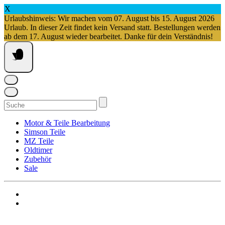
X
Urlaubshinweis: Wir machen vom 07. August bis 15. August 2026
Urlaub. In dieser Zeit findet kein Versand statt. Bestellungen werden
ab dem 17. August wieder bearbeitet. Danke für dein Verständnis!
Springe
zum
Inhalt
Suchen
nach:
Motor & Teile Bearbeitung
Simson Teile
MZ Teile
Oldtimer
Zubehör
Sale