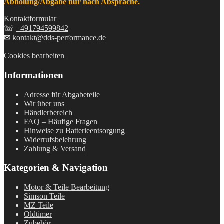
Abholung/Abgabe nur nach Absprache.
Kontaktformular
☏
+491794599842
✉
kontakt@dds-performance.de
Cookies bearbeiten
Informationen
Adresse für Abgabeteile
Wir über uns
Händlerbereich
FAQ – Häufige Fragen
Hinweise zu Batterieentsorgung
Widerrufsbelehrung
Zahlung & Versand
Kategorien & Navigation
Motor & Teile Bearbeitung
Simson Teile
MZ Teile
Oldtimer
Zubehör