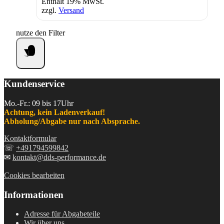
Enthält 19% MwSt.
zzgl.
Versand
nutze den Filter
Kundenservice
Mo.-Fr.: 09 bis 17Uhr
Achtung, kein Ladenverkauf!
Abholung/Abgabe nur nach Absprache.
Kontaktformular
☏
+491794599842
✉
kontakt@dds-performance.de
Cookies bearbeiten
Informationen
Adresse für Abgabeteile
Wir über uns