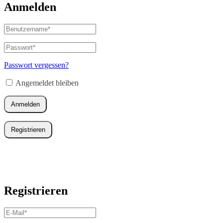
Anmelden
Benutzername
oder
E-
Passwort
*
Erforderlich
Mail-
Adresse
*
Passwort vergessen?
Erforderlich
Angemeldet bleiben
Anmelden
Registrieren
Registrieren
E-
Mail-