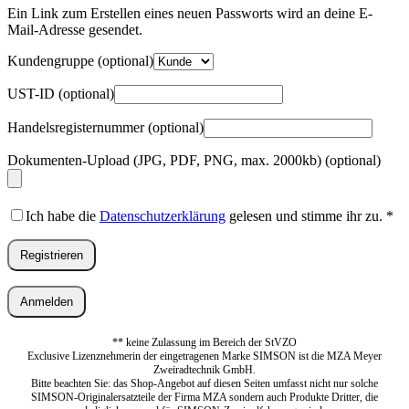
Adresse
*
Ein Link zum Erstellen eines neuen Passworts wird an deine E-
Erforderlich
Mail-Adresse gesendet.
Kundengruppe
(optional)
UST-ID
(optional)
Handelsregisternummer
(optional)
Dokumenten-Upload (JPG, PDF, PNG, max. 2000kb)
(optional)
Ich habe die
Datenschutzerklärung
gelesen und stimme ihr zu.
*
Registrieren
Anmelden
** keine Zulassung im Bereich der StVZO
Exclusive Lizenznehmerin der eingetragenen Marke SIMSON ist die MZA Meyer
Zweiradtechnik GmbH.
Bitte beachten Sie: das Shop-Angebot auf diesen Seiten umfasst nicht nur solche
SIMSON-Originalersatzteile der Firma MZA sondern auch Produkte Dritter, die