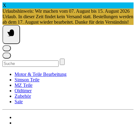
X
Urlaubshinweis: Wir machen vom 07. August bis 15. August 2026
Urlaub. In dieser Zeit findet kein Versand statt. Bestellungen werden
ab dem 17. August wieder bearbeitet. Danke für dein Verständnis!
Springe
zum
Inhalt
Suchen
nach:
Motor & Teile Bearbeitung
Simson Teile
MZ Teile
Oldtimer
Zubehör
Sale