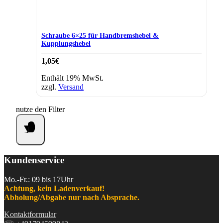
Schraube 6×25 für Handbremshebel &
Kupplungshebel
1,05
€
Enthält 19% MwSt.
zzgl.
Versand
nutze den Filter
Kundenservice
Mo.-Fr.: 09 bis 17Uhr
Achtung, kein Ladenverkauf!
Abholung/Abgabe nur nach Absprache.
Kontaktformular