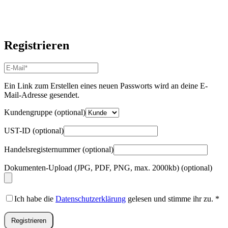
Registrieren
E-
Mail-
Adresse
*
Ein Link zum Erstellen eines neuen Passworts wird an deine E-
Erforderlich
Mail-Adresse gesendet.
Kundengruppe
(optional)
UST-ID
(optional)
Handelsregisternummer
(optional)
Dokumenten-Upload (JPG, PDF, PNG, max. 2000kb)
(optional)
Ich habe die
Datenschutzerklärung
gelesen und stimme ihr zu.
*
Registrieren