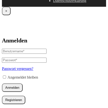
Datenschutzerklärung
×
Anmelden
Benutzername
oder
E-
Passwort
*
Erforderlich
Mail-
Adresse
*
Passwort vergessen?
Erforderlich
Angemeldet bleiben
Anmelden
Registrieren