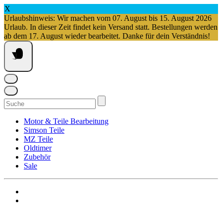
X
Urlaubshinweis: Wir machen vom 07. August bis 15. August 2026
Urlaub. In dieser Zeit findet kein Versand statt. Bestellungen werden
ab dem 17. August wieder bearbeitet. Danke für dein Verständnis!
Springe
zum
Inhalt
Suchen
nach:
Motor & Teile Bearbeitung
Simson Teile
MZ Teile
Oldtimer
Zubehör
Sale