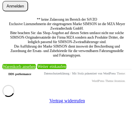
Anmelden
** keine Zulassung im Bereich der StVZO
Exclusive Lizenznehmerin der eingetragenen Marke SIMSON ist die MZA Meyer
Zweiradtechnik GmbH.
Bitte beachten Sie: das Shop-Angebot auf diesen Seiten umfasst nicht nur solche
SIMSON-Originalersatzteile der Firma MZA sondern auch Produkte Dritter, die
lediglich passend für SIMSON-Zweiradfahrzeuge sind.
Die Aufführung der Marke SIMSON dient insoweit der Beschreibung und
Zuordnung der Ersatz- und Zubehörteile für die verwendbaren Fahrzeugmodelle
und Fahrzeugtypen.
Warenkorb ansehen
Weiter einkaufen
Datenschutzerklärung
/
Mit Stolz präsentiert von WordPress
Theme:
DDS performance
WordPress Theme Atomion.
Vertrag widerrufen