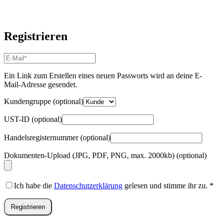
Registrieren
E-
Mail-
Adresse
*
Ein Link zum Erstellen eines neuen Passworts wird an deine E-
Erforderlich
Mail-Adresse gesendet.
Kundengruppe
(optional)
UST-ID
(optional)
Handelsregisternummer
(optional)
Dokumenten-Upload (JPG, PDF, PNG, max. 2000kb)
(optional)
Ich habe die
Datenschutzerklärung
gelesen und stimme ihr zu.
*
Registrieren