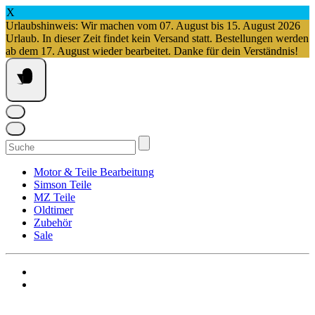
X
Urlaubshinweis: Wir machen vom 07. August bis 15. August 2026
Urlaub. In dieser Zeit findet kein Versand statt. Bestellungen werden
ab dem 17. August wieder bearbeitet. Danke für dein Verständnis!
Springe
zum
Inhalt
Suchen
nach:
Motor & Teile Bearbeitung
Simson Teile
MZ Teile
Oldtimer
Zubehör
Sale