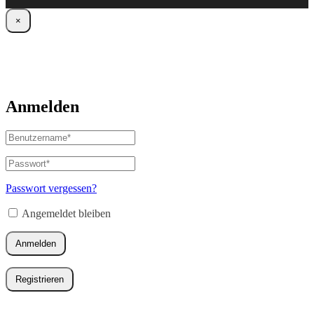
×
Anmelden
Benutzername
oder
E-
Passwort
*
Erforderlich
Mail-
Adresse
*
Passwort vergessen?
Erforderlich
Angemeldet bleiben
Anmelden
Registrieren