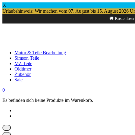
X
Urlaubshinweis: Wir machen vom 07. August bis 15. August 2026 Urlau
Springe
🚚 Kostenloser
zum
Inhalt
Motor & Teile Bearbeitung
Simson Teile
MZ Teile
Oldtimer
Zubehör
Sale
0
Es befinden sich keine Produkte im Warenkorb.