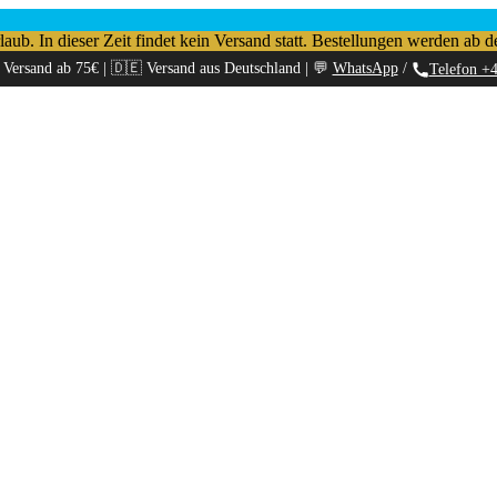
b. In dieser Zeit findet kein Versand statt. Bestellungen werden ab d
 Versand ab 75€ | 🇩🇪 Versand aus Deutschland | 💬
WhatsApp
/
Telefon +