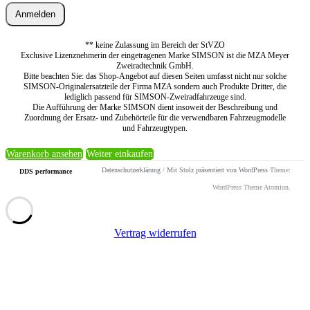
Anmelden
** keine Zulassung im Bereich der StVZO
Exclusive Lizenznehmerin der eingetragenen Marke SIMSON ist die MZA Meyer
Zweiradtechnik GmbH.
Bitte beachten Sie: das Shop-Angebot auf diesen Seiten umfasst nicht nur solche
SIMSON-Originalersatzteile der Firma MZA sondern auch Produkte Dritter, die
lediglich passend für SIMSON-Zweiradfahrzeuge sind.
Die Aufführung der Marke SIMSON dient insoweit der Beschreibung und
Zuordnung der Ersatz- und Zubehörteile für die verwendbaren Fahrzeugmodelle
und Fahrzeugtypen.
Warenkorb ansehen
Weiter einkaufen
Datenschutzerklärung
/
Mit Stolz präsentiert von WordPress
Theme:
DDS performance
WordPress Theme Atomion.
Vertrag widerrufen