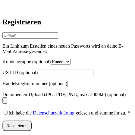
Registrieren
E-
Mail-
Adresse
*
Ein Link zum Erstellen eines neuen Passworts wird an deine E-
Erforderlich
Mail-Adresse gesendet.
Kundengruppe
(optional)
UST-ID
(optional)
Handelsregisternummer
(optional)
Dokumenten-Upload (JPG, PDF, PNG, max. 2000kb)
(optional)
Ich habe die
Datenschutzerklärung
gelesen und stimme ihr zu.
*
Registrieren