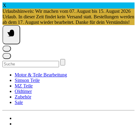
X
Urlaubshinweis: Wir machen vom 07. August bis 15. August 2026
Urlaub. In dieser Zeit findet kein Versand statt. Bestellungen werden
ab dem 17. August wieder bearbeitet. Danke für dein Verständnis!
Springe
zum
Inhalt
Suchen
nach:
Motor & Teile Bearbeitung
Simson Teile
MZ Teile
Oldtimer
Zubehör
Sale