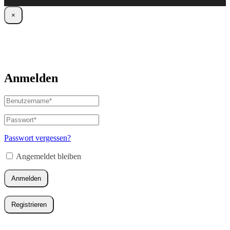
×
Anmelden
Benutzername
oder
E-
Passwort
*
Erforderlich
Mail-
Adresse
*
Passwort vergessen?
Erforderlich
Angemeldet bleiben
Anmelden
Registrieren