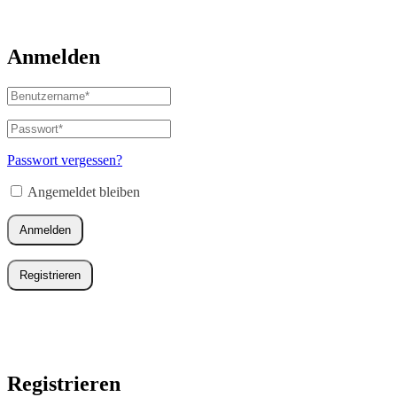
Anmelden
Benutzername
oder
E-
Passwort
*
Erforderlich
Mail-
Adresse
*
Passwort vergessen?
Erforderlich
Angemeldet bleiben
Anmelden
Registrieren
Registrieren