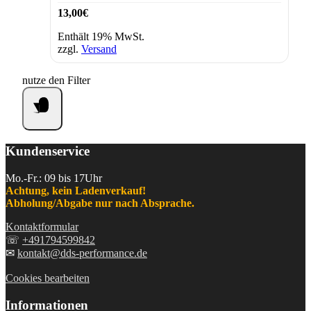
13,00
€
Enthält 19% MwSt.
zzgl.
Versand
nutze den Filter
Kundenservice
Mo.-Fr.: 09 bis 17Uhr
Achtung, kein Ladenverkauf!
Abholung/Abgabe nur nach Absprache.
Kontaktformular
☏
+491794599842
✉
kontakt@dds-performance.de
Cookies bearbeiten
Informationen