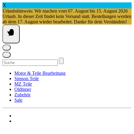
X
Urlaubshinweis: Wir machen vom 07. August bis 15. August 2026
Urlaub. In dieser Zeit findet kein Versand statt. Bestellungen werden
ab dem 17. August wieder bearbeitet. Danke für dein Verständnis!
Springe
zum
Inhalt
Suchen
nach:
Motor & Teile Bearbeitung
Simson Teile
MZ Teile
Oldtimer
Zubehör
Sale