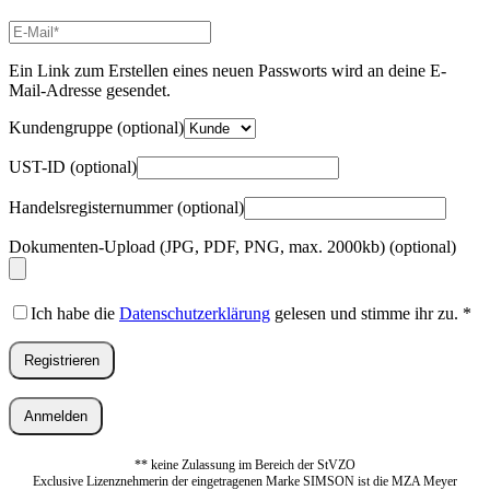
E-
Mail-
Adresse
*
Ein Link zum Erstellen eines neuen Passworts wird an deine E-
Erforderlich
Mail-Adresse gesendet.
Kundengruppe
(optional)
UST-ID
(optional)
Handelsregisternummer
(optional)
Dokumenten-Upload (JPG, PDF, PNG, max. 2000kb)
(optional)
Ich habe die
Datenschutzerklärung
gelesen und stimme ihr zu.
*
Registrieren
Anmelden
** keine Zulassung im Bereich der StVZO
Exclusive Lizenznehmerin der eingetragenen Marke SIMSON ist die MZA Meyer