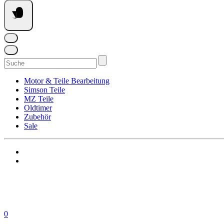
Suchen
nach:
Motor & Teile Bearbeitung
Simson Teile
MZ Teile
Oldtimer
Zubehör
Sale
0