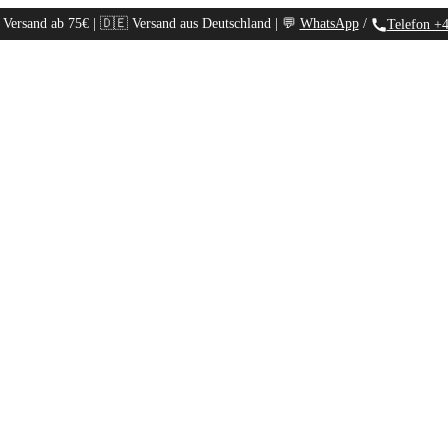
 Versand ab 75€ | 🇩🇪 Versand aus Deutschland | 💬
WhatsApp
/
Telefon +