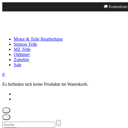
Springe
🚚 Kostenloser
zum
Inhalt
Motor & Teile Bearbeitung
Simson Teile
MZ Teile
Oldtimer
Zubehör
Sale
0
Es befinden sich keine Produkte im Warenkorb.
Suchen
nach: