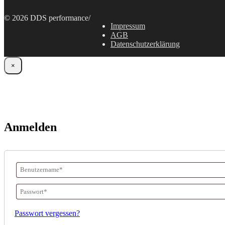
© 2026 DDS performance
/
Impressum
AGB
Datenschutzerklärung
×
Anmelden
Benutzername
oder
Passwort
*
E-
Erforderlich
Passwort vergessen?
Mail-