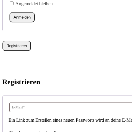
Angemeldet bleiben
Adresse
*
Erforderlich
Anmelden
Registrieren
Registrieren
E-
Mail-
Ein Link zum Erstellen eines neuen Passworts wird an deine E-Ma
Adresse
*