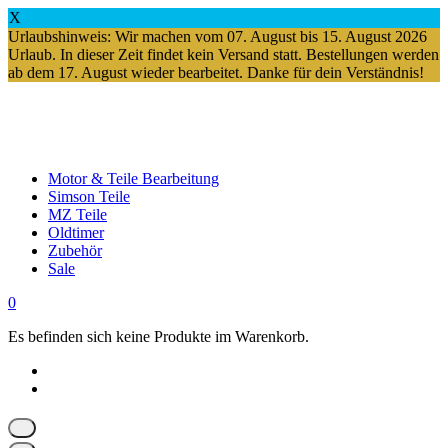
X
Urlaubshinweis: Wir machen vom 07. August bis 15. August 2026
Urlaub. In dieser Zeit findet kein Versand statt. Bestellungen werden
ab dem 17. August wieder bearbeitet. Danke für dein Verständnis!
Springe
zum
Inhalt
Motor & Teile Bearbeitung
Simson Teile
MZ Teile
Oldtimer
Zubehör
Sale
0
Es befinden sich keine Produkte im Warenkorb.