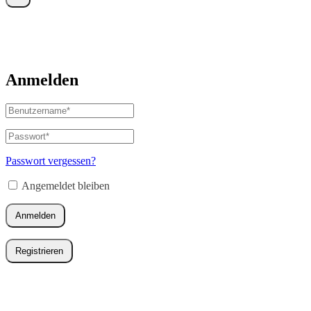
Anmelden
Benutzername
oder
E-
Passwort
*
Erforderlich
Mail-
Adresse
*
Passwort vergessen?
Erforderlich
Angemeldet bleiben
Anmelden
Registrieren