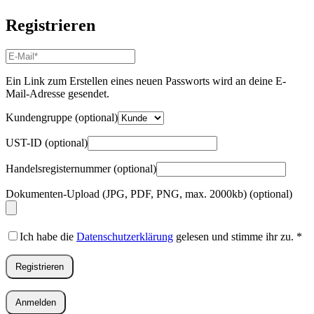
Registrieren
E-
Mail-
Adresse
*
Ein Link zum Erstellen eines neuen Passworts wird an deine E-
Erforderlich
Mail-Adresse gesendet.
Kundengruppe
(optional)
UST-ID
(optional)
Handelsregisternummer
(optional)
Dokumenten-Upload (JPG, PDF, PNG, max. 2000kb)
(optional)
Ich habe die
Datenschutzerklärung
gelesen und stimme ihr zu.
*
Registrieren
Anmelden