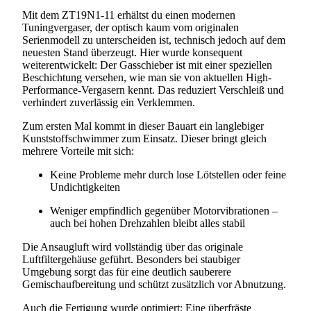
Mit dem ZT19N1-11 erhältst du einen modernen
Tuningvergaser, der optisch kaum vom originalen
Serienmodell zu unterscheiden ist, technisch jedoch auf dem
neuesten Stand überzeugt. Hier wurde konsequent
weiterentwickelt: Der Gasschieber ist mit einer speziellen
Beschichtung versehen, wie man sie von aktuellen High-
Performance-Vergasern kennt. Das reduziert Verschleiß und
verhindert zuverlässig ein Verklemmen.
Zum ersten Mal kommt in dieser Bauart ein langlebiger
Kunststoffschwimmer zum Einsatz. Dieser bringt gleich
mehrere Vorteile mit sich:
Keine Probleme mehr durch lose Lötstellen oder feine
Undichtigkeiten
Weniger empfindlich gegenüber Motorvibrationen –
auch bei hohen Drehzahlen bleibt alles stabil
Die Ansaugluft wird vollständig über das originale
Luftfiltergehäuse geführt. Besonders bei staubiger
Umgebung sorgt das für eine deutlich sauberere
Gemischaufbereitung und schützt zusätzlich vor Abnutzung.
Auch die Fertigung wurde optimiert: Eine überfräste