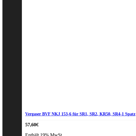
Vergaser BVF NKJ 153-6 für SR1, SR2, KR50, SR4-1 Spatz
57,60
€
Enthält 19% MwSt.