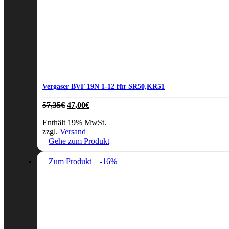
Vergaser BVF 19N 1-12 für SR50,KR51
Ursprünglicher
Aktueller
57,35
€
47,00
€
Preis
Preis
Enthält 19% MwSt.
war:
ist:
zzgl.
Versand
57,35€
47,00€.
Gehe zum Produkt
Zum Produkt
-16%