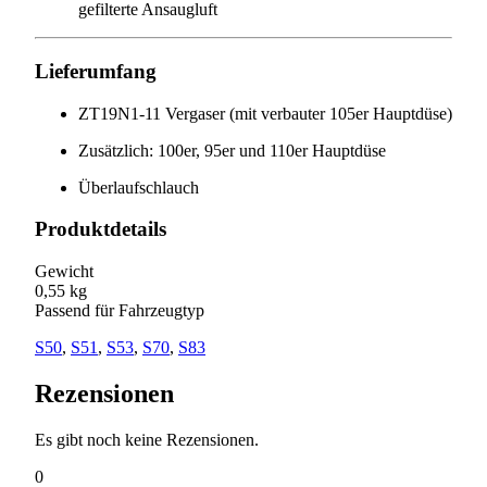
gefilterte Ansaugluft
Lieferumfang
ZT19N1-11 Vergaser (mit verbauter 105er Hauptdüse)
Zusätzlich: 100er, 95er und 110er Hauptdüse
Überlaufschlauch
Produktdetails
Gewicht
0,55 kg
Passend für Fahrzeugtyp
S50
,
S51
,
S53
,
S70
,
S83
Rezensionen
Es gibt noch keine Rezensionen.
0