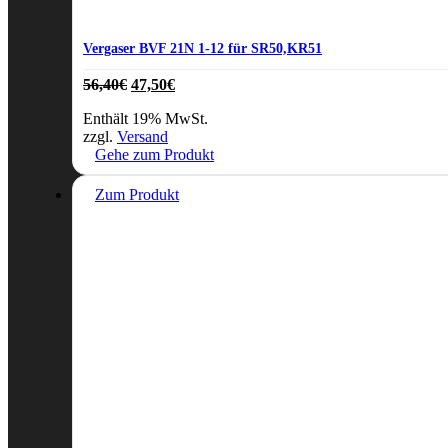
Vergaser BVF 21N 1-12 für SR50,KR51
Ursprünglicher
Aktueller
56,40
€
47,50
€
Preis
Preis
Enthält 19% MwSt.
war:
ist:
zzgl.
Versand
56,40€
47,50€.
Gehe zum Produkt
Zum Produkt