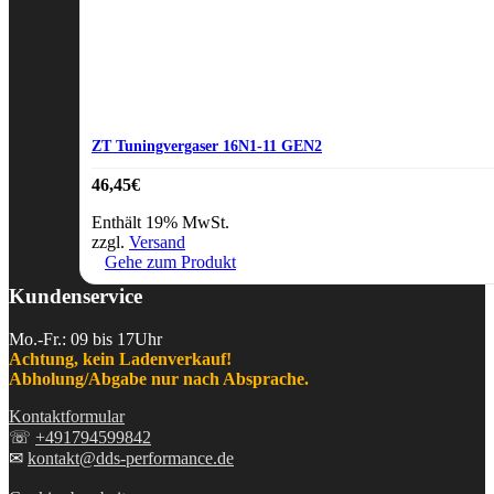
ZT Tuningvergaser 16N1-11 GEN2
46,45
€
Enthält 19% MwSt.
zzgl.
Versand
Gehe zum Produkt
Kundenservice
Mo.-Fr.: 09 bis 17Uhr
Achtung, kein Ladenverkauf!
Abholung/Abgabe nur nach Absprache.
Kontaktformular
☏
+491794599842
✉
kontakt@dds-performance.de