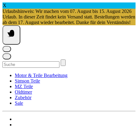
X
Urlaubshinweis: Wir machen vom 07. August bis 15. August 2026
Urlaub. In dieser Zeit findet kein Versand statt. Bestellungen werden
ab dem 17. August wieder bearbeitet. Danke für dein Verständnis!
Springe
zum
Inhalt
Suchen
nach:
Motor & Teile Bearbeitung
Simson Teile
MZ Teile
Oldtimer
Zubehör
Sale