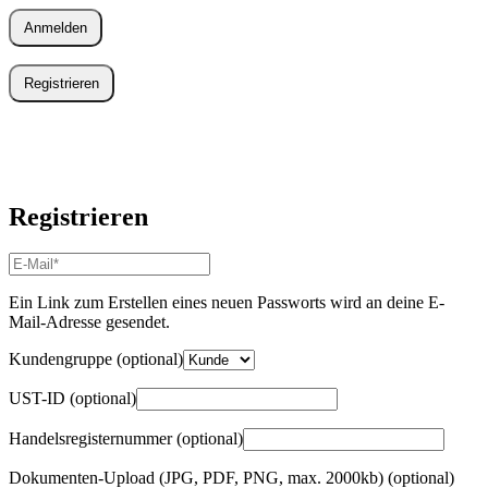
Anmelden
Registrieren
Registrieren
E-
Mail-
Adresse
*
Ein Link zum Erstellen eines neuen Passworts wird an deine E-
Erforderlich
Mail-Adresse gesendet.
Kundengruppe
(optional)
UST-ID
(optional)
Handelsregisternummer
(optional)
Dokumenten-Upload (JPG, PDF, PNG, max. 2000kb)
(optional)