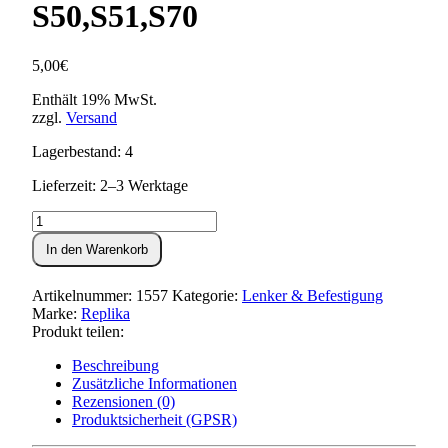
S50,S51,S70
5,00
€
Enthält 19% MwSt.
zzgl.
Versand
Lagerbestand: 4
Lieferzeit: 2–3 Werktage
Lenkerhalteschale
(oberes
In den Warenkorb
Klemmstück)
verchromt
S50,S51,S70
Artikelnummer:
1557
Kategorie:
Lenker & Befestigung
Menge
Marke:
Replika
Produkt teilen:
Beschreibung
Zusätzliche Informationen
Rezensionen (0)
Produktsicherheit (GPSR)