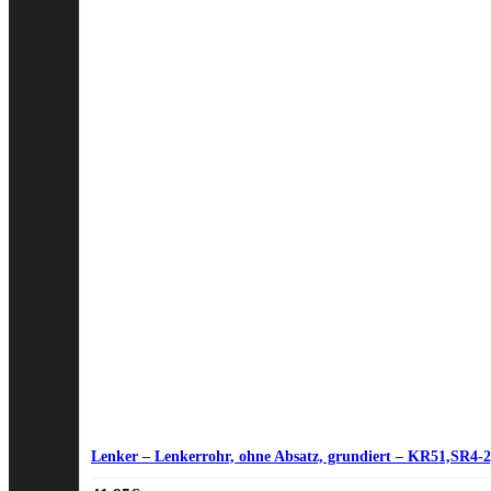
Lenker – Lenkerrohr, ohne Absatz, grundiert – KR51,SR4-