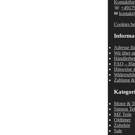
Kontaktfor
☏
+4917
✉
kontakt
Cookies be
Informa
Adresse fü
Wir über u
Händlerber
FAQ – Häu
Hinweise z
Widerrufsb
Zahlung &
Kategor
Motor & Te
Simson Tei
MZ Teile
Oldtimer
Zubehör
Sale