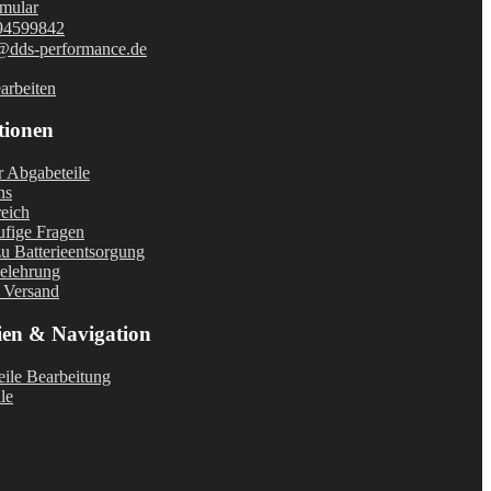
mular
94599842
@dds-performance.de
arbeiten
tionen
r Abgabeteile
ns
eich
fige Fragen
u Batterieentsorgung
elehrung
 Versand
ien & Navigation
ile Bearbeitung
le