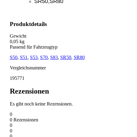
SR50,SR80
Produktdetails
Gewicht
0,05 kg
Passend für Fahrzeugtyp
S50
,
S51
,
S53
,
S70
,
S83
,
SR50
,
SR80
Vergleichsnummer
195771
Rezensionen
Es gibt noch keine Rezensionen.
0
0
Rezensionen
0
0
0