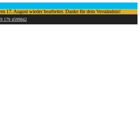
em 17. August wieder bearbeitet. Danke für dein Verständnis!
49 179 4599842