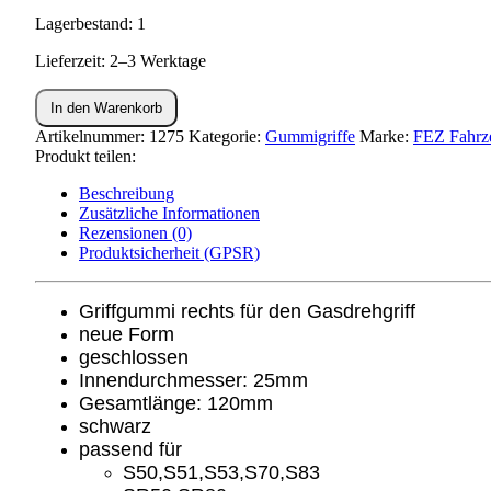
Lagerbestand: 1
Lieferzeit: 2–3 Werktage
Lenkergummi
In den Warenkorb
rechts
S51,SR50
Artikelnummer:
1275
Kategorie:
Gummigriffe
Marke:
FEZ Fahrz
Menge
Produkt teilen:
Beschreibung
Zusätzliche Informationen
Rezensionen (0)
Produktsicherheit (GPSR)
Griffgummi rechts für den Gasdrehgriff
neue Form
geschlossen
Innendurchmesser: 25mm
Gesamtlänge: 120mm
schwarz
passend für
S50,S51,S53,S70,S83