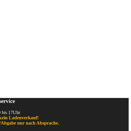
ervice
9 bis 17Uhr
kein Ladenverkauf!
Abgabe nur nach Absprache.