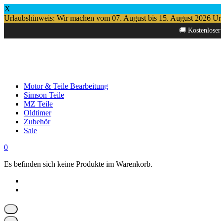
X
Urlaubshinweis: Wir machen vom 07. August bis 15. August 2026 Urlau
Springe
🚚 Kostenloser
zum
Inhalt
Motor & Teile Bearbeitung
Simson Teile
MZ Teile
Oldtimer
Zubehör
Sale
0
Es befinden sich keine Produkte im Warenkorb.