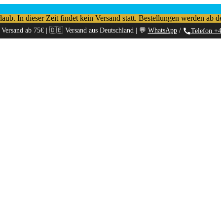
b. In dieser Zeit findet kein Versand statt. Bestellungen werden ab d
 Versand ab 75€ | 🇩🇪 Versand aus Deutschland | 💬
WhatsApp
/
Telefon +