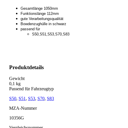
Gesamtlänge 1050mm
Funktionslänge 112mm
gute Verarbeitungsqualität
Bowdenzughülle in schwarz
passend für
S50,S51,S53,S70,S83
Produktdetails
Gewicht
0,1 kg
Passend für Fahrzeugtyp
S50
,
S51
,
S53
,
S70
,
S83
MZA-Nummer
10356G
Vergleichsnummer