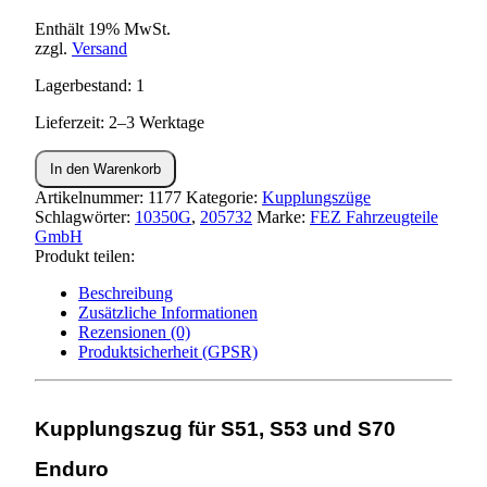
Enthält 19% MwSt.
zzgl.
Versand
Lagerbestand: 1
Lieferzeit: 2–3 Werktage
Kupplungszug
In den Warenkorb
S51E,S53E,S70E
ENDURO
Artikelnummer:
1177
Kategorie:
Kupplungszüge
Menge
Schlagwörter:
10350G
,
205732
Marke:
FEZ Fahrzeugteile
GmbH
Produkt teilen:
Beschreibung
Zusätzliche Informationen
Rezensionen (0)
Produktsicherheit (GPSR)
Kupplungszug für S51, S53 und S70
Enduro