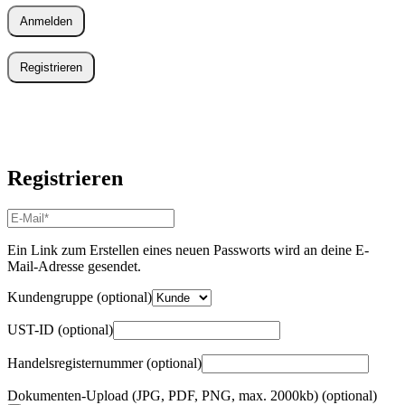
Anmelden
Registrieren
Registrieren
E-
Mail-
Adresse
*
Ein Link zum Erstellen eines neuen Passworts wird an deine E-
Erforderlich
Mail-Adresse gesendet.
Kundengruppe
(optional)
UST-ID
(optional)
Handelsregisternummer
(optional)
Dokumenten-Upload (JPG, PDF, PNG, max. 2000kb)
(optional)