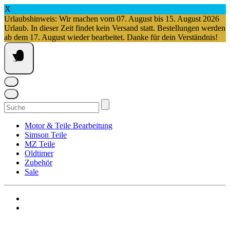
X
Urlaubshinweis: Wir machen vom 07. August bis 15. August 2026
Urlaub. In dieser Zeit findet kein Versand statt. Bestellungen werden
ab dem 17. August wieder bearbeitet. Danke für dein Verständnis!
Springe
zum
Inhalt
Suchen
nach:
Motor & Teile Bearbeitung
Simson Teile
MZ Teile
Oldtimer
Zubehör
Sale