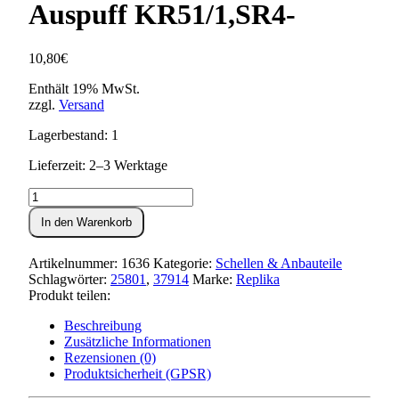
Auspuff KR51/1,SR4-
10,80
€
Enthält 19% MwSt.
zzgl.
Versand
Lagerbestand: 1
Lieferzeit: 2–3 Werktage
Klemmschelle
vorne
In den Warenkorb
(inkl.
Befestigungsmaterial)
Auspuff
Artikelnummer:
1636
Kategorie:
Schellen & Anbauteile
KR51/1,SR4-
Schlagwörter:
25801
,
37914
Marke:
Replika
Menge
Produkt teilen:
Beschreibung
Zusätzliche Informationen
Rezensionen (0)
Produktsicherheit (GPSR)