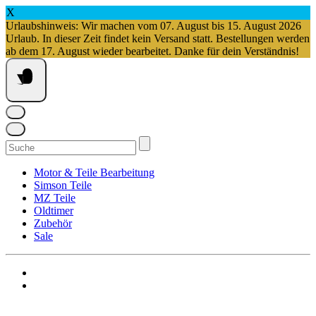
X
Urlaubshinweis: Wir machen vom 07. August bis 15. August 2026
Urlaub. In dieser Zeit findet kein Versand statt. Bestellungen werden
ab dem 17. August wieder bearbeitet. Danke für dein Verständnis!
Springe
zum
Inhalt
Suchen
nach:
Motor & Teile Bearbeitung
Simson Teile
MZ Teile
Oldtimer
Zubehör
Sale