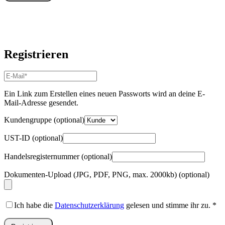
Registrieren
E-
Mail-
Adresse
*
Ein Link zum Erstellen eines neuen Passworts wird an deine E-
Erforderlich
Mail-Adresse gesendet.
Kundengruppe
(optional)
UST-ID
(optional)
Handelsregisternummer
(optional)
Dokumenten-Upload (JPG, PDF, PNG, max. 2000kb)
(optional)
Ich habe die
Datenschutzerklärung
gelesen und stimme ihr zu.
*