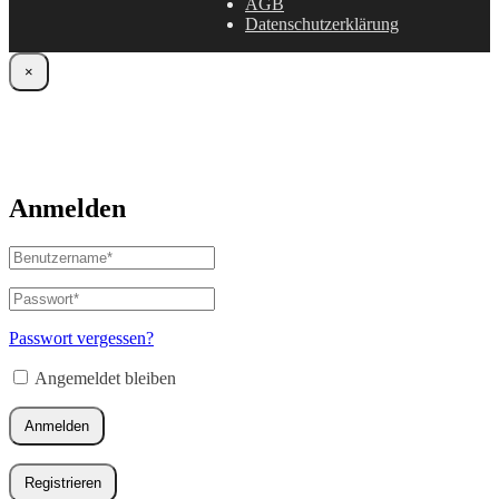
AGB
Datenschutzerklärung
×
Anmelden
Benutzername
oder
E-
Passwort
*
Erforderlich
Mail-
Adresse
*
Passwort vergessen?
Erforderlich
Angemeldet bleiben
Anmelden
Registrieren