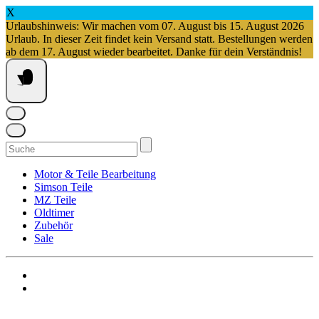
X
Urlaubshinweis: Wir machen vom 07. August bis 15. August 2026
Urlaub. In dieser Zeit findet kein Versand statt. Bestellungen werden
ab dem 17. August wieder bearbeitet. Danke für dein Verständnis!
Springe
zum
Inhalt
Suchen
nach:
Motor & Teile Bearbeitung
Simson Teile
MZ Teile
Oldtimer
Zubehör
Sale