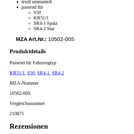
textil ummantelt
passend für
S50
KR51/1
SR4-1 Spatz
SR4-2 Star
MZA Art.Nr.:
10502-00S
Produktdetails
Passend für Fahrzeugtyp
KR51/1
,
S50
,
SR4-1
,
SR4-2
MZA-Nummer
10502-00S
Vergleichsnummer
210875
Rezensionen