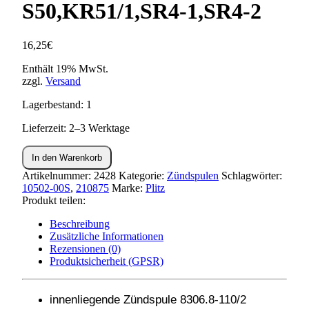
S50,KR51/1,SR4-1,SR4-2
16,25
€
Enthält 19% MwSt.
zzgl.
Versand
Lagerbestand: 1
Lieferzeit: 2–3 Werktage
Innenliegende
In den Warenkorb
Zündspule
8306.8-
Artikelnummer:
2428
Kategorie:
Zündspulen
Schlagwörter:
110/2
10502-00S
,
210875
Marke:
Plitz
S50,KR51/1,SR4-
Produkt teilen:
1,SR4-
Beschreibung
2
Zusätzliche Informationen
Menge
Rezensionen (0)
Produktsicherheit (GPSR)
innenliegende Zündspule 8306.8-110/2