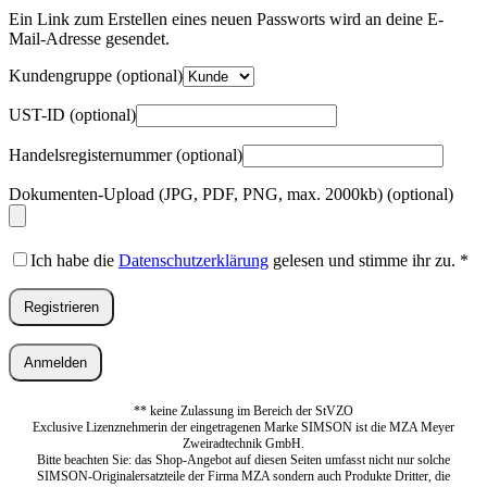
Adresse
*
Ein Link zum Erstellen eines neuen Passworts wird an deine E-
Erforderlich
Mail-Adresse gesendet.
Kundengruppe
(optional)
UST-ID
(optional)
Handelsregisternummer
(optional)
Dokumenten-Upload (JPG, PDF, PNG, max. 2000kb)
(optional)
Ich habe die
Datenschutzerklärung
gelesen und stimme ihr zu.
*
Registrieren
Anmelden
** keine Zulassung im Bereich der StVZO
Exclusive Lizenznehmerin der eingetragenen Marke SIMSON ist die MZA Meyer
Zweiradtechnik GmbH.
Bitte beachten Sie: das Shop-Angebot auf diesen Seiten umfasst nicht nur solche
SIMSON-Originalersatzteile der Firma MZA sondern auch Produkte Dritter, die