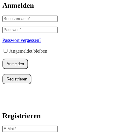
Anmelden
Benutzername
oder
E-
Passwort
*
Erforderlich
Mail-
Adresse
*
Passwort vergessen?
Erforderlich
Angemeldet bleiben
Anmelden
Registrieren
Registrieren
E-
Mail-