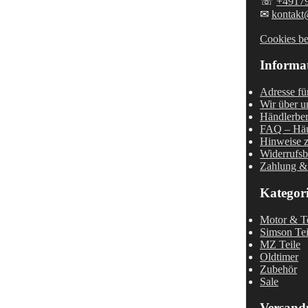
☏
+4917
✉
kontakt
Cookies be
Informa
Adresse fü
Wir über u
Händlerber
FAQ – Häu
Hinweise z
Widerrufsb
Zahlung &
Kategor
Motor & Te
Simson Tei
MZ Teile
Oldtimer
Zubehör
Sale
Versand