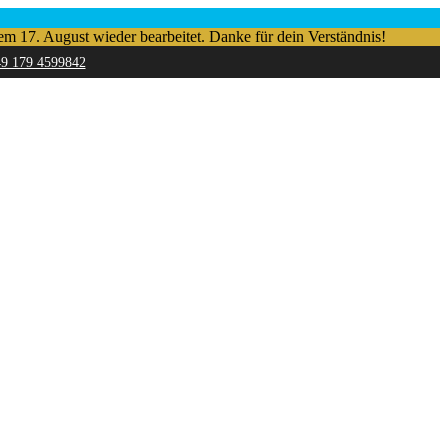
em 17. August wieder bearbeitet. Danke für dein Verständnis!
49 179 4599842