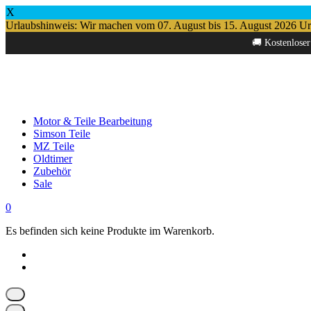
X
Urlaubshinweis: Wir machen vom 07. August bis 15. August 2026 Urlau
Springe
🚚 Kostenloser
zum
Inhalt
Motor & Teile Bearbeitung
Simson Teile
MZ Teile
Oldtimer
Zubehör
Sale
0
Es befinden sich keine Produkte im Warenkorb.