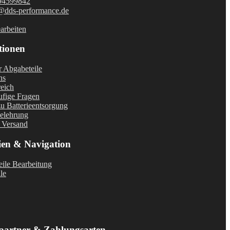
94599842
@dds-performance.de
arbeiten
tionen
r Abgabeteile
ns
eich
fige Fragen
u Batterieentsorgung
elehrung
 Versand
ien & Navigation
ile Bearbeitung
le
partner & Zahlungsarten