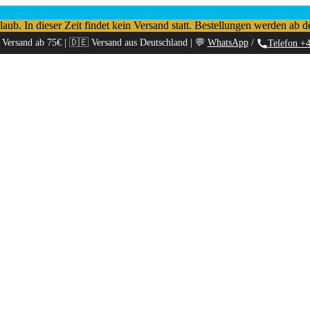
b. In dieser Zeit findet kein Versand statt. Bestellungen werden ab d
 Versand ab 75€ | 🇩🇪 Versand aus Deutschland | 💬
WhatsApp
/
Telefon +