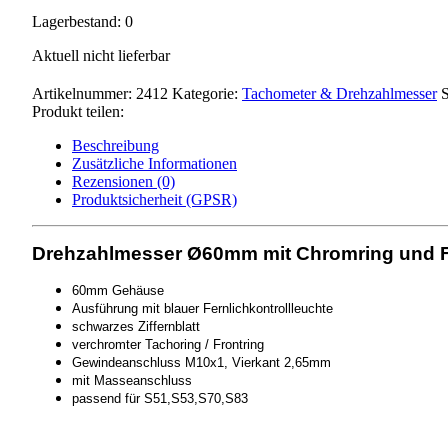
Lagerbestand: 0
Aktuell nicht lieferbar
Artikelnummer:
2412
Kategorie:
Tachometer & Drehzahlmesser
S
Produkt teilen:
Beschreibung
Zusätzliche Informationen
Rezensionen (0)
Produktsicherheit (GPSR)
Drehzahlmesser Ø60mm mit Chromring und Fe
60mm Gehäuse
Ausführung mit blauer Fernlichkontrollleuchte
schwarzes Ziffernblatt
verchromter Tachoring / Frontring
Gewindeanschluss M10x1, Vierkant 2,65mm
mit Masseanschluss
passend für
S51,S53,S70,S83