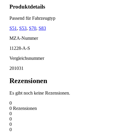
Produktdetails
Passend für Fahrzeugtyp
S51
,
S53
,
S70
,
S83
MZA-Nummer
11228-A-S
Vergleichsnummer
201031
Rezensionen
Es gibt noch keine Rezensionen.
0
0
Rezensionen
0
0
0
0