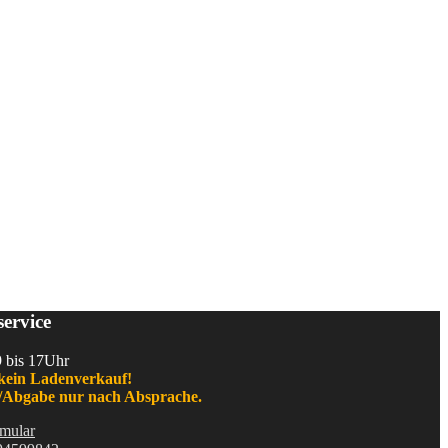
ervice
9 bis 17Uhr
kein Ladenverkauf!
Abgabe nur nach Absprache.
mular