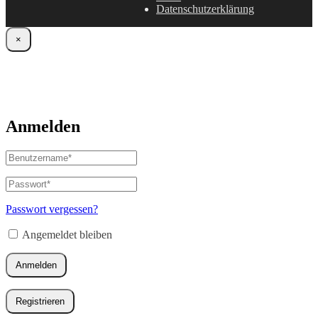
Datenschutzerklärung
×
Anmelden
Benutzername
oder
E-
Passwort
*
Erforderlich
Mail-
Adresse
*
Passwort vergessen?
Erforderlich
Angemeldet bleiben
Anmelden
Registrieren