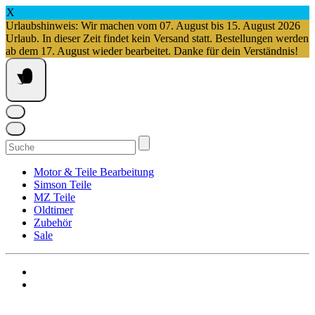
X
Urlaubshinweis: Wir machen vom 07. August bis 15. August 2026
Urlaub. In dieser Zeit findet kein Versand statt. Bestellungen werden
ab dem 17. August wieder bearbeitet. Danke für dein Verständnis!
Springe
zum
Inhalt
Suchen
nach:
Motor & Teile Bearbeitung
Simson Teile
MZ Teile
Oldtimer
Zubehör
Sale