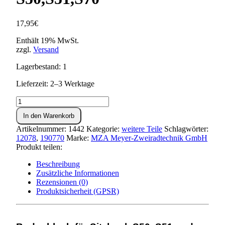
17,95
€
Enthält 19% MwSt.
zzgl.
Versand
Lagerbestand: 1
Lieferzeit: 2–3 Werktage
Bodenblech
für
In den Warenkorb
Sitzbank
S50,S51,S70
Artikelnummer:
1442
Kategorie:
weitere Teile
Schlagwörter:
Menge
12078
,
190770
Marke:
MZA Meyer-Zweiradtechnik GmbH
Produkt teilen:
Beschreibung
Zusätzliche Informationen
Rezensionen (0)
Produktsicherheit (GPSR)