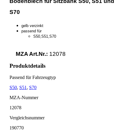
Bodenblech für Sitzbank S50, S51 und
S70
gelb verzinkt
passend für
S50,S51,S70
MZA Art.Nr.:
12078
Produktdetails
Passend für Fahrzeugtyp
S50
,
S51
,
S70
MZA-Nummer
12078
Vergleichsnummer
190770