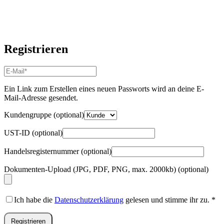
Registrieren
E-
Mail-
Adresse
*
Ein Link zum Erstellen eines neuen Passworts wird an deine E-
Erforderlich
Mail-Adresse gesendet.
Kundengruppe
(optional)
UST-ID
(optional)
Handelsregisternummer
(optional)
Dokumenten-Upload (JPG, PDF, PNG, max. 2000kb)
(optional)
Ich habe die
Datenschutzerklärung
gelesen und stimme ihr zu.
*
Registrieren