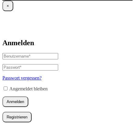
×
Anmelden
Benutzername
oder
E-
Passwort
*
Erforderlich
Mail-
Adresse
*
Passwort vergessen?
Erforderlich
Angemeldet bleiben
Anmelden
Registrieren