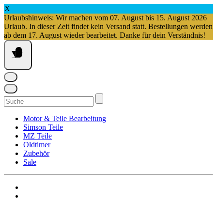
X
Urlaubshinweis: Wir machen vom 07. August bis 15. August 2026
Urlaub. In dieser Zeit findet kein Versand statt. Bestellungen werden
ab dem 17. August wieder bearbeitet. Danke für dein Verständnis!
Springe
zum
Inhalt
Suchen
nach:
Motor & Teile Bearbeitung
Simson Teile
MZ Teile
Oldtimer
Zubehör
Sale