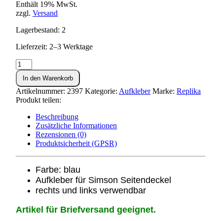
Enthält 19% MwSt.
zzgl.
Versand
Lagerbestand: 2
Lieferzeit: 2–3 Werktage
Aufkleber
"S50N"
In den Warenkorb
für
Seitendeckel
Artikelnummer:
2397
Kategorie:
Aufkleber
Marke:
Replika
-
Produkt teilen:
blau
Menge
Beschreibung
Zusätzliche Informationen
Rezensionen (0)
Produktsicherheit (GPSR)
Farbe: blau
Aufkleber für Simson Seitendeckel
rechts und links verwendbar
Artikel für Briefversand geeignet.