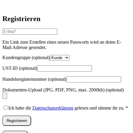
Registrieren
E-
Mail-
Adresse
*
Ein Link zum Erstellen eines neuen Passworts wird an deine E-
Erforderlich
Mail-Adresse gesendet.
Kundengruppe
(optional)
UST-ID
(optional)
Handelsregisternummer
(optional)
Dokumenten-Upload (JPG, PDF, PNG, max. 2000kb)
(optional)
Ich habe die
Datenschutzerklärung
gelesen und stimme ihr zu.
*
Registrieren