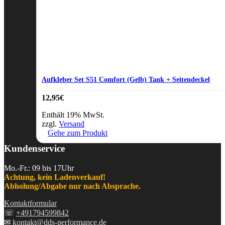
Aufkleber Set S51 Comfort (Gelb) Tank + Seitendeckel
12,95
€
Enthält 19% MwSt.
zzgl.
Versand
Gehe zum Produkt
Kundenservice
Mo.-Fr.: 09 bis 17Uhr
Achtung, kein Ladenverkauf!
Abholung/Abgabe nur nach Absprache.
Kontaktformular
☏
+491794599842
✉
kontakt@dds-performance.de