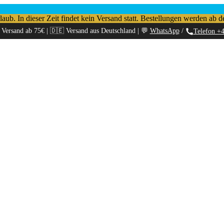
b. In dieser Zeit findet kein Versand statt. Bestellungen werden ab d
 Versand ab 75€ | 🇩🇪 Versand aus Deutschland | 💬
WhatsApp
/
Telefon +