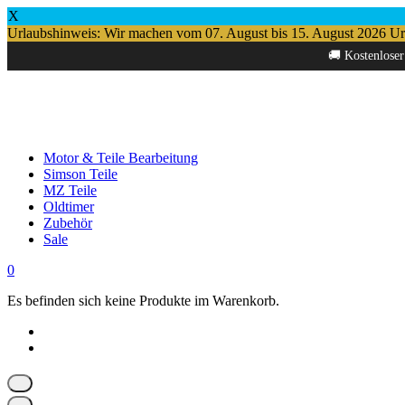
X
Urlaubshinweis: Wir machen vom 07. August bis 15. August 2026 Urlau
Springe
🚚 Kostenloser
zum
Inhalt
Motor & Teile Bearbeitung
Simson Teile
MZ Teile
Oldtimer
Zubehör
Sale
0
Es befinden sich keine Produkte im Warenkorb.