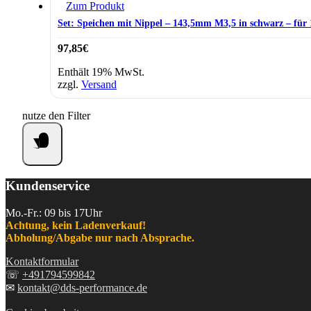
Zum Produkt
Set: Speichen mit Nippel – 143,5mm M3,5 in schwarz – fü
97,85
€
Enthält 19% MwSt.
zzgl.
Versand
nutze den Filter
Kundenservice
Mo.-Fr.: 09 bis 17Uhr
Achtung, kein Ladenverkauf!
Abholung/Abgabe nur nach Absprache.
Kontaktformular
☏
+491794599842
✉
kontakt@dds-performance.de