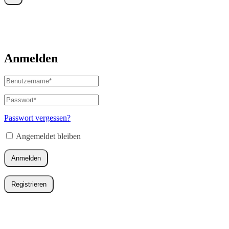
Anmelden
Benutzername
oder
E-
Passwort
*
Erforderlich
Mail-
Adresse
*
Passwort vergessen?
Erforderlich
Angemeldet bleiben
Anmelden
Registrieren