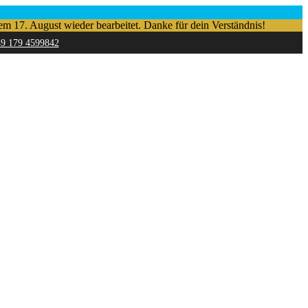
em 17. August wieder bearbeitet. Danke für dein Verständnis!
49 179 4599842