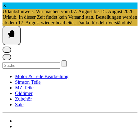
X
Urlaubshinweis: Wir machen vom 07. August bis 15. August 2026
Urlaub. In dieser Zeit findet kein Versand statt. Bestellungen werden
ab dem 17. August wieder bearbeitet. Danke für dein Verständnis!
Springe
zum
Inhalt
Suchen
nach:
Motor & Teile Bearbeitung
Simson Teile
MZ Teile
Oldtimer
Zubehör
Sale