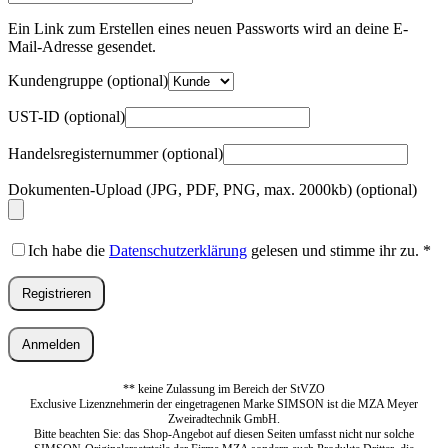
Mail-
Adresse
*
Ein Link zum Erstellen eines neuen Passworts wird an deine E-
Erforderlich
Mail-Adresse gesendet.
Kundengruppe
(optional)
UST-ID
(optional)
Handelsregisternummer
(optional)
Dokumenten-Upload (JPG, PDF, PNG, max. 2000kb)
(optional)
Ich habe die
Datenschutzerklärung
gelesen und stimme ihr zu.
*
Registrieren
Anmelden
** keine Zulassung im Bereich der StVZO
Exclusive Lizenznehmerin der eingetragenen Marke SIMSON ist die MZA Meyer
Zweiradtechnik GmbH.
Bitte beachten Sie: das Shop-Angebot auf diesen Seiten umfasst nicht nur solche