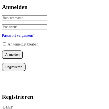
Anmelden
Benutzername
oder
E-
Passwort
*
Erforderlich
Mail-
Adresse
*
Passwort vergessen?
Erforderlich
Angemeldet bleiben
Anmelden
Registrieren
Registrieren
E-