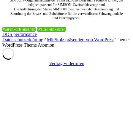
SIMSON-Originalersatzteile der Firma MZA sondern auch Produkte Dritter, die
lediglich passend für SIMSON-Zweiradfahrzeuge sind.
Die Aufführung der Marke SIMSON dient insoweit der Beschreibung und
Zuordnung der Ersatz- und Zubehörteile für die verwendbaren Fahrzeugmodelle
und Fahrzeugtypen.
Warenkorb ansehen
Weiter einkaufen
DDS performance
Datenschutzerklärung
/
Mit Stolz präsentiert von WordPress
Theme:
WordPress Theme Atomion.
Vertrag widerrufen