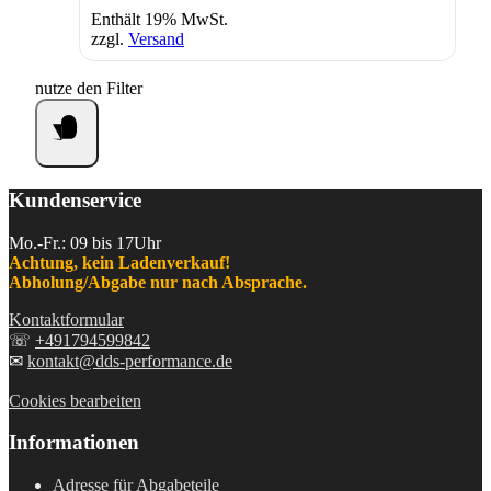
Enthält 19% MwSt.
zzgl.
Versand
nutze den Filter
Kundenservice
Mo.-Fr.: 09 bis 17Uhr
Achtung, kein Ladenverkauf!
Abholung/Abgabe nur nach Absprache.
Kontaktformular
☏
+491794599842
✉
kontakt@dds-performance.de
Cookies bearbeiten
Informationen
Adresse für Abgabeteile