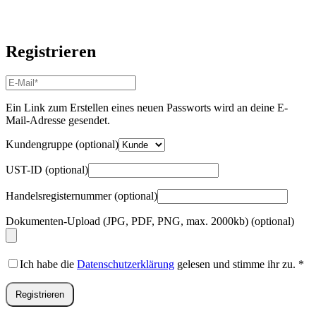
Registrieren
E-
Mail-
Adresse
*
Ein Link zum Erstellen eines neuen Passworts wird an deine E-
Erforderlich
Mail-Adresse gesendet.
Kundengruppe
(optional)
UST-ID
(optional)
Handelsregisternummer
(optional)
Dokumenten-Upload (JPG, PDF, PNG, max. 2000kb)
(optional)
Ich habe die
Datenschutzerklärung
gelesen und stimme ihr zu.
*
Registrieren