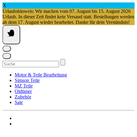
X
Urlaubshinweis: Wir machen vom 07. August bis 15. August 2026
Urlaub. In dieser Zeit findet kein Versand statt. Bestellungen werden
ab dem 17. August wieder bearbeitet. Danke für dein Verständnis!
Springe
zum
Inhalt
Suchen
nach:
Motor & Teile Bearbeitung
Simson Teile
MZ Teile
Oldtimer
Zubehör
Sale