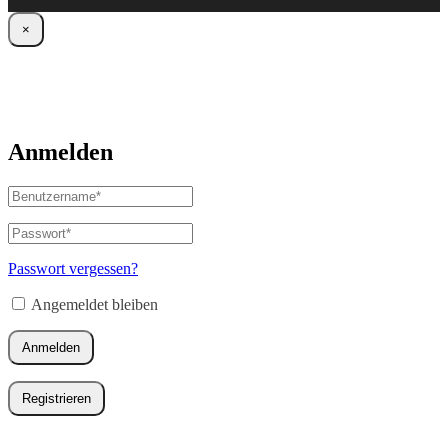
×
Anmelden
Benutzername
oder
E-
Passwort
*
Erforderlich
Mail-
Adresse
*
Passwort vergessen?
Erforderlich
Angemeldet bleiben
Anmelden
Registrieren