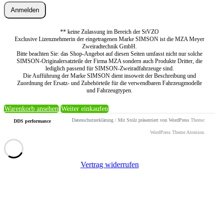
Anmelden
** keine Zulassung im Bereich der StVZO
Exclusive Lizenznehmerin der eingetragenen Marke SIMSON ist die MZA Meyer
Zweiradtechnik GmbH.
Bitte beachten Sie: das Shop-Angebot auf diesen Seiten umfasst nicht nur solche
SIMSON-Originalersatzteile der Firma MZA sondern auch Produkte Dritter, die
lediglich passend für SIMSON-Zweiradfahrzeuge sind.
Die Aufführung der Marke SIMSON dient insoweit der Beschreibung und
Zuordnung der Ersatz- und Zubehörteile für die verwendbaren Fahrzeugmodelle
und Fahrzeugtypen.
Warenkorb ansehen
Weiter einkaufen
Datenschutzerklärung
/
Mit Stolz präsentiert von WordPress
Theme:
DDS performance
WordPress Theme Atomion.
Vertrag widerrufen