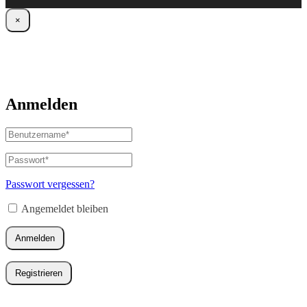
×
Anmelden
Benutzername
oder
E-
Passwort
*
Erforderlich
Mail-
Adresse
*
Passwort vergessen?
Erforderlich
Angemeldet bleiben
Anmelden
Registrieren