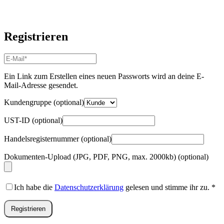
Registrieren
E-
Mail-
Adresse
*
Ein Link zum Erstellen eines neuen Passworts wird an deine E-
Erforderlich
Mail-Adresse gesendet.
Kundengruppe
(optional)
UST-ID
(optional)
Handelsregisternummer
(optional)
Dokumenten-Upload (JPG, PDF, PNG, max. 2000kb)
(optional)
Ich habe die
Datenschutzerklärung
gelesen und stimme ihr zu.
*
Registrieren