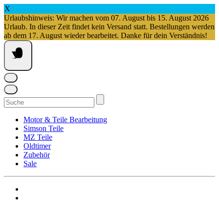
X
Urlaubshinweis: Wir machen vom 07. August bis 15. August 2026
Urlaub. In dieser Zeit findet kein Versand statt. Bestellungen werden
ab dem 17. August wieder bearbeitet. Danke für dein Verständnis!
Springe
zum
Inhalt
Suchen
nach:
Motor & Teile Bearbeitung
Simson Teile
MZ Teile
Oldtimer
Zubehör
Sale