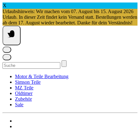
X
Urlaubshinweis: Wir machen vom 07. August bis 15. August 2026
Urlaub. In dieser Zeit findet kein Versand statt. Bestellungen werden
ab dem 17. August wieder bearbeitet. Danke für dein Verständnis!
Springe
zum
Inhalt
Suchen
nach:
Motor & Teile Bearbeitung
Simson Teile
MZ Teile
Oldtimer
Zubehör
Sale