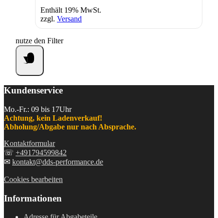
Preis
Preis
Enthält 19% MwSt.
war:
ist:
zzgl.
Versand
42,25€
35,00€.
nutze den Filter
Kundenservice
Mo.-Fr.: 09 bis 17Uhr
Achtung, kein Ladenverkauf!
Abholung/Abgabe nur nach Absprache.
Kontaktformular
☏
+491794599842
✉
kontakt@dds-performance.de
Cookies bearbeiten
Informationen
Adresse für Abgabeteile