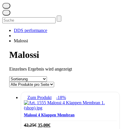
Suchen
nach:
DDS performance
Malossi
Malossi
Einzelnes Ergebnis wird angezeigt
Zum Produkt
-18%
Malossi 4 Klappen Membran
Ursprünglicher
Aktueller
42,25
€
35,00
€