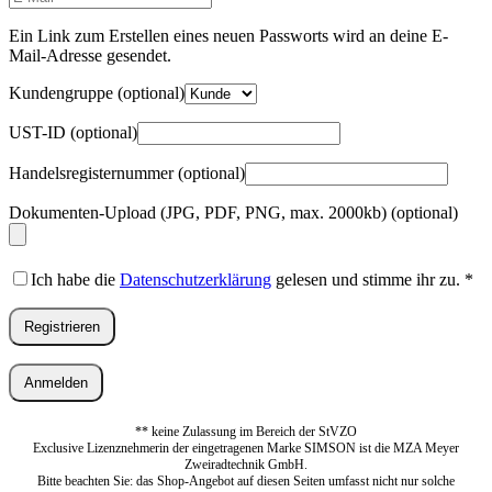
Mail-
Adresse
*
Ein Link zum Erstellen eines neuen Passworts wird an deine E-
Erforderlich
Mail-Adresse gesendet.
Kundengruppe
(optional)
UST-ID
(optional)
Handelsregisternummer
(optional)
Dokumenten-Upload (JPG, PDF, PNG, max. 2000kb)
(optional)
Ich habe die
Datenschutzerklärung
gelesen und stimme ihr zu.
*
Registrieren
Anmelden
** keine Zulassung im Bereich der StVZO
Exclusive Lizenznehmerin der eingetragenen Marke SIMSON ist die MZA Meyer
Zweiradtechnik GmbH.
Bitte beachten Sie: das Shop-Angebot auf diesen Seiten umfasst nicht nur solche