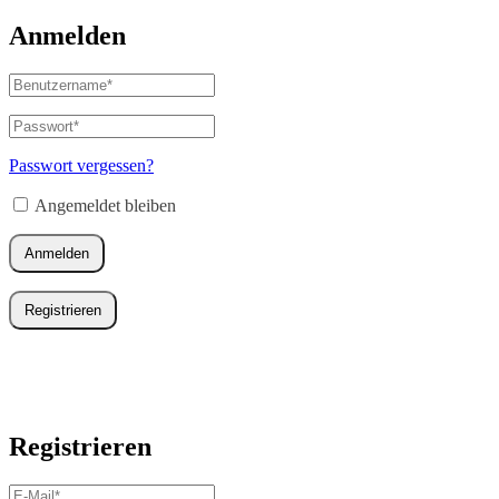
Anmelden
Benutzername
oder
E-
Passwort
*
Erforderlich
Mail-
Adresse
*
Passwort vergessen?
Erforderlich
Angemeldet bleiben
Anmelden
Registrieren
Registrieren
E-