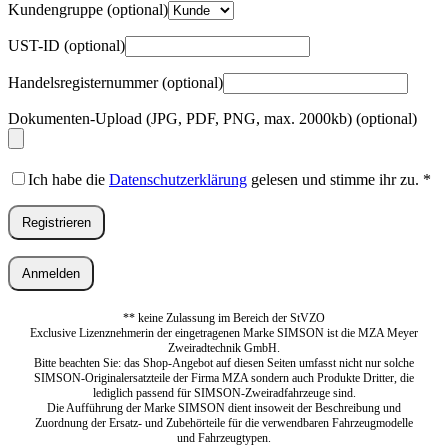
Kundengruppe
(optional)
UST-ID
(optional)
Handelsregisternummer
(optional)
Dokumenten-Upload (JPG, PDF, PNG, max. 2000kb)
(optional)
Ich habe die
Datenschutzerklärung
gelesen und stimme ihr zu.
*
Registrieren
Anmelden
** keine Zulassung im Bereich der StVZO
Exclusive Lizenznehmerin der eingetragenen Marke SIMSON ist die MZA Meyer
Zweiradtechnik GmbH.
Bitte beachten Sie: das Shop-Angebot auf diesen Seiten umfasst nicht nur solche
SIMSON-Originalersatzteile der Firma MZA sondern auch Produkte Dritter, die
lediglich passend für SIMSON-Zweiradfahrzeuge sind.
Die Aufführung der Marke SIMSON dient insoweit der Beschreibung und
Zuordnung der Ersatz- und Zubehörteile für die verwendbaren Fahrzeugmodelle
und Fahrzeugtypen.