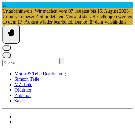
X
Urlaubshinweis: Wir machen vom 07. August bis 15. August 2026
Urlaub. In dieser Zeit findet kein Versand statt. Bestellungen werden
ab dem 17. August wieder bearbeitet. Danke für dein Verständnis!
Springe
zum
Inhalt
Suchen
nach:
Motor & Teile Bearbeitung
Simson Teile
MZ Teile
Oldtimer
Zubehör
Sale