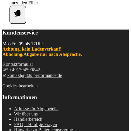
nutze den Filter
Kundenservice
Mo.-Fr.: 09 bis 17Uhr
Achtung, kein Ladenverkauf!
Abholung/Abgabe nur nach Absprache.
Kontaktformular
☏
+491794599842
✉
kontakt@dds-performance.de
Cookies bearbeiten
Informationen
Adresse für Abgabeteile
Wir über uns
Händlerbereich
FAQ – Häufige Fragen
Hinweise zu Batterieentsorgung