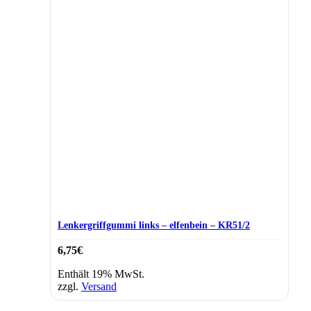
Lenkergriffgummi links – elfenbein – KR51/2
6,75
€
Enthält 19% MwSt.
zzgl.
Versand