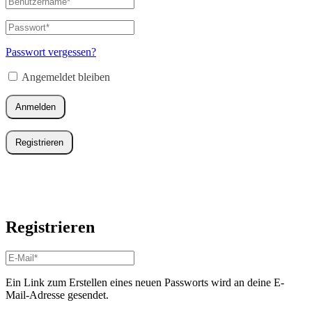
oder
E-
Passwort
*
Erforderlich
Mail-
Adresse
*
Passwort vergessen?
Erforderlich
Angemeldet bleiben
Anmelden
Registrieren
Registrieren
E-
Mail-
Adresse
*
Ein Link zum Erstellen eines neuen Passworts wird an deine E-
Erforderlich
Mail-Adresse gesendet.