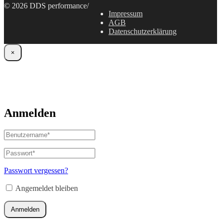
© 2026 DDS performance
/
Impressum
AGB
Datenschutzerklärung
×
Anmelden
Benutzername
oder
E-
Passwort
*
Erforderlich
Mail-
Adresse
*
Passwort vergessen?
Erforderlich
Angemeldet bleiben
Anmelden