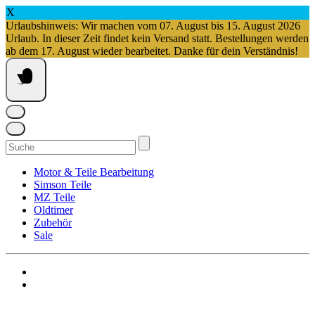
X
Urlaubshinweis: Wir machen vom 07. August bis 15. August 2026
Urlaub. In dieser Zeit findet kein Versand statt. Bestellungen werden
ab dem 17. August wieder bearbeitet. Danke für dein Verständnis!
Springe
zum
Inhalt
Suchen
nach:
Motor & Teile Bearbeitung
Simson Teile
MZ Teile
Oldtimer
Zubehör
Sale