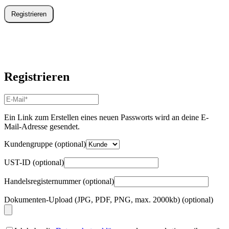
Registrieren
Registrieren
E-
Mail-
Adresse
*
Ein Link zum Erstellen eines neuen Passworts wird an deine E-
Erforderlich
Mail-Adresse gesendet.
Kundengruppe
(optional)
UST-ID
(optional)
Handelsregisternummer
(optional)
Dokumenten-Upload (JPG, PDF, PNG, max. 2000kb)
(optional)