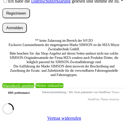
Ich habe die
Datenschutzerklärung
gelesen und stimme ihr zu.
*
Registrieren
Anmelden
** keine Zulassung im Bereich der StVZO
Exclusive Lizenznehmerin der eingetragenen Marke SIMSON ist die MZA Meyer
Zweiradtechnik GmbH.
Bitte beachten Sie: das Shop-Angebot auf diesen Seiten umfasst nicht nur solche
SIMSON-Originalersatzteile der Firma MZA sondern auch Produkte Dritter, die
lediglich passend für SIMSON-Zweiradfahrzeuge sind.
Die Aufführung der Marke SIMSON dient insoweit der Beschreibung und
Zuordnung der Ersatz- und Zubehörteile für die verwendbaren Fahrzeugmodelle
und Fahrzeugtypen.
Warenkorb ansehen
Weiter einkaufen
Datenschutzerklärung
/
Mit Stolz präsentiert von WordPress
Theme:
DDS performance
WordPress Theme Atomion.
Vertrag widerrufen