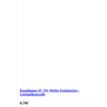
Kugellampe 6V 2W (BA9s) Parkleuchte /
Leerlaufkontrolle
0,70
€