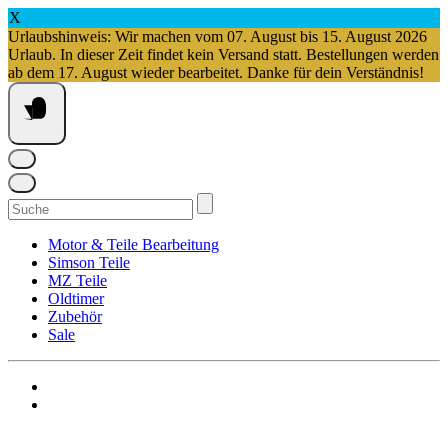
X
Urlaubshinweis: Wir machen vom 07. August bis 15. August 2026
Urlaub. In dieser Zeit findet kein Versand statt. Bestellungen werden
ab dem 17. August wieder bearbeitet. Danke für dein Verständnis!
Springe
zum
Inhalt
Suchen
nach:
Motor & Teile Bearbeitung
Simson Teile
MZ Teile
Oldtimer
Zubehör
Sale