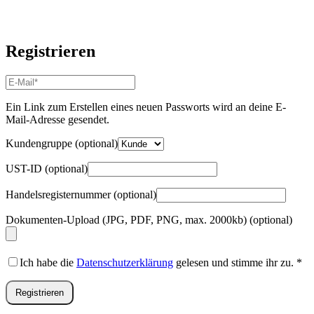
Registrieren
E-
Mail-
Adresse
*
Ein Link zum Erstellen eines neuen Passworts wird an deine E-
Erforderlich
Mail-Adresse gesendet.
Kundengruppe
(optional)
UST-ID
(optional)
Handelsregisternummer
(optional)
Dokumenten-Upload (JPG, PDF, PNG, max. 2000kb)
(optional)
Ich habe die
Datenschutzerklärung
gelesen und stimme ihr zu.
*
Registrieren