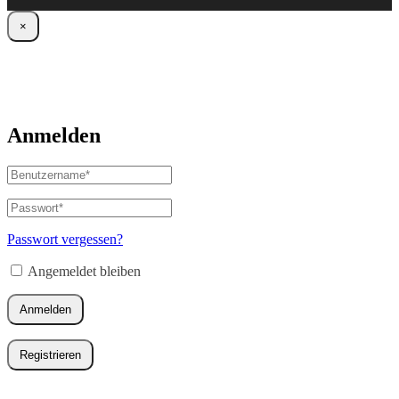
×
Anmelden
Benutzername
oder
E-
Passwort
*
Erforderlich
Mail-
Adresse
*
Passwort vergessen?
Erforderlich
Angemeldet bleiben
Anmelden
Registrieren