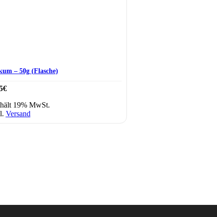
kum – 50g (Flasche)
5
€
hält 19% MwSt.
l.
Versand