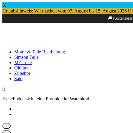
X
Urlaubshinweis: Wir machen vom 07. August bis 15. August 2026 Urlau
Springe
🚚 Kostenloser
zum
Inhalt
Motor & Teile Bearbeitung
Simson Teile
MZ Teile
Oldtimer
Zubehör
Sale
0
Es befinden sich keine Produkte im Warenkorb.