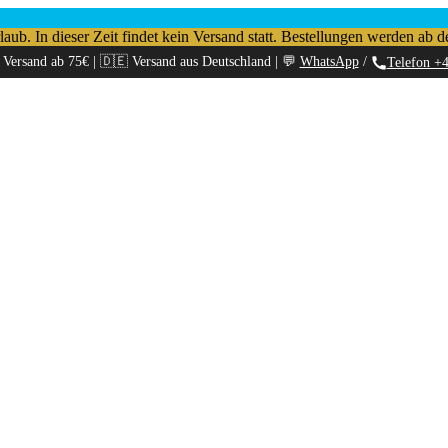
b. In dieser Zeit findet kein Versand statt. Bestellungen werden ab d
 Versand ab 75€ | 🇩🇪 Versand aus Deutschland | 💬
WhatsApp
/
Telefon +