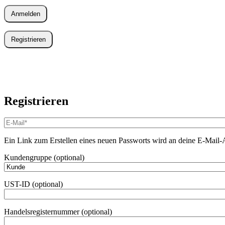
Anmelden
Registrieren
Registrieren
E-
Mail-
Adresse
*
Ein Link zum Erstellen eines neuen Passworts wird an deine E-Mail-
Erforderlich
Kundengruppe
(optional)
UST-ID
(optional)
Handelsregisternummer
(optional)