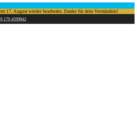
em 17. August wieder bearbeitet. Danke für dein Verständnis!
49 179 4599842