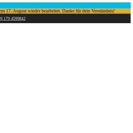
em 17. August wieder bearbeitet. Danke für dein Verständnis!
49 179 4599842