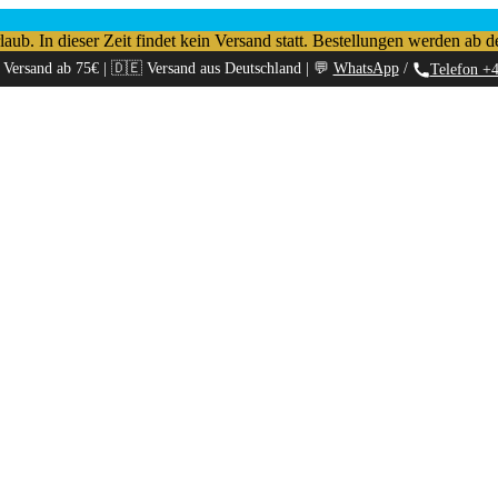
b. In dieser Zeit findet kein Versand statt. Bestellungen werden ab d
 Versand ab 75€ | 🇩🇪 Versand aus Deutschland | 💬
WhatsApp
/
Telefon +