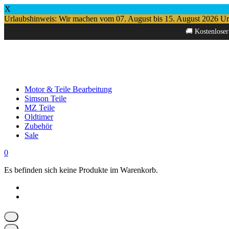
X
Urlaubshinweis: Wir machen vom 07. August bis 15. August 2026 Urlau
Springe
🚚 Kostenloser
zum
Inhalt
Motor & Teile Bearbeitung
Simson Teile
MZ Teile
Oldtimer
Zubehör
Sale
0
Es befinden sich keine Produkte im Warenkorb.