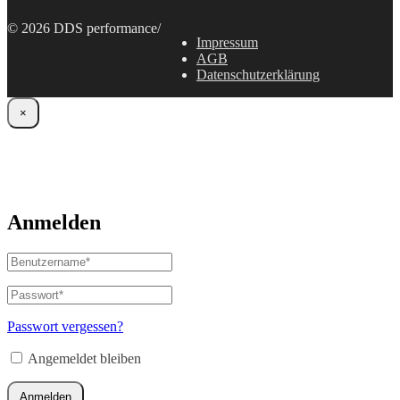
© 2026 DDS performance
/
Impressum
AGB
Datenschutzerklärung
×
Anmelden
Benutzername
oder
E-
Passwort
*
Erforderlich
Mail-
Adresse
*
Passwort vergessen?
Erforderlich
Angemeldet bleiben
Anmelden