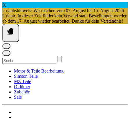
X
Urlaubshinweis: Wir machen vom 07. August bis 15. August 2026
Urlaub. In dieser Zeit findet kein Versand statt. Bestellungen werden
ab dem 17. August wieder bearbeitet. Danke für dein Verständnis!
Springe
zum
Inhalt
Suchen
nach:
Motor & Teile Bearbeitung
Simson Teile
MZ Teile
Oldtimer
Zubehör
Sale