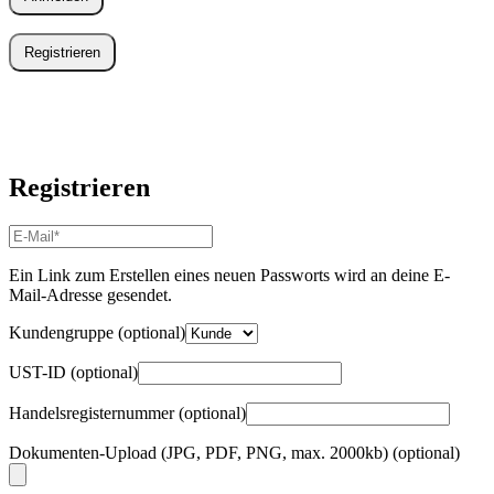
Registrieren
Registrieren
E-
Mail-
Adresse
*
Ein Link zum Erstellen eines neuen Passworts wird an deine E-
Erforderlich
Mail-Adresse gesendet.
Kundengruppe
(optional)
UST-ID
(optional)
Handelsregisternummer
(optional)
Dokumenten-Upload (JPG, PDF, PNG, max. 2000kb)
(optional)