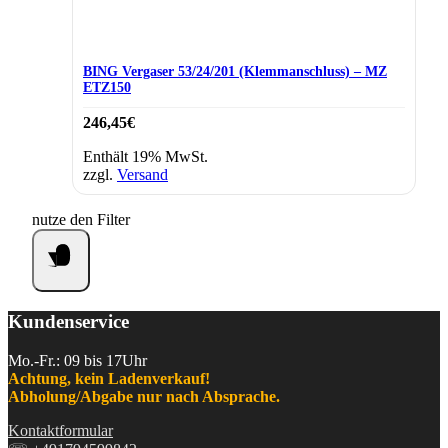
BING Vergaser 53/24/201 (Klemmanschluss) – MZ
ETZ150
246,45
€
Enthält 19% MwSt.
zzgl.
Versand
nutze den Filter
Kundenservice
Mo.-Fr.: 09 bis 17Uhr
Achtung, kein Ladenverkauf!
Abholung/Abgabe nur nach Absprache.
Kontaktformular