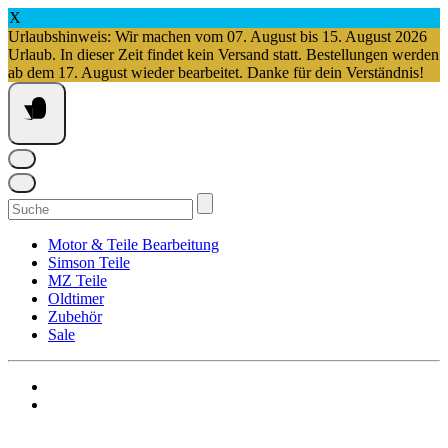
X
Urlaubshinweis: Wir machen vom 07. August bis 15. August 2026
Urlaub. In dieser Zeit findet kein Versand statt. Bestellungen werden
ab dem 17. August wieder bearbeitet. Danke für dein Verständnis!
Springe
zum
Inhalt
Suchen
nach:
Motor & Teile Bearbeitung
Simson Teile
MZ Teile
Oldtimer
Zubehör
Sale