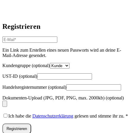
Registrieren
E-
Mail-
Adresse
*
Ein Link zum Erstellen eines neuen Passworts wird an deine E-
Erforderlich
Mail-Adresse gesendet.
Kundengruppe
(optional)
UST-ID
(optional)
Handelsregisternummer
(optional)
Dokumenten-Upload (JPG, PDF, PNG, max. 2000kb)
(optional)
Ich habe die
Datenschutzerklärung
gelesen und stimme ihr zu.
*
Registrieren