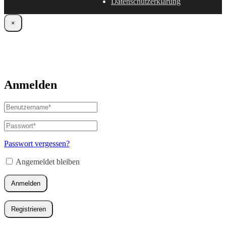
Datenschutzerklärung
×
Anmelden
Benutzername
oder
E-
Passwort
*
Erforderlich
Mail-
Adresse
*
Passwort vergessen?
Erforderlich
Angemeldet bleiben
Anmelden
Registrieren