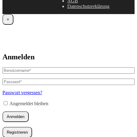
AGB
Datenschutzerklärung
×
Anmelden
Benutzername
oder
E-
Passwort
*
Erforderlich
Mail-
Adresse
*
Passwort vergessen?
Erforderlich
Angemeldet bleiben
Anmelden
Registrieren