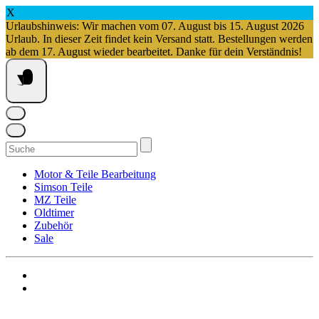
X
Urlaubshinweis: Wir machen vom 07. August bis 15. August 2026
Urlaub. In dieser Zeit findet kein Versand statt. Bestellungen werden
ab dem 17. August wieder bearbeitet. Danke für dein Verständnis!
Springe
zum
Inhalt
Suchen
nach:
Motor & Teile Bearbeitung
Simson Teile
MZ Teile
Oldtimer
Zubehör
Sale