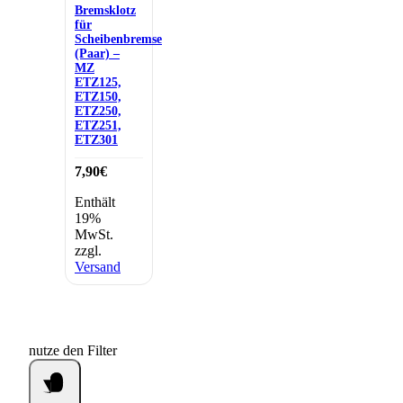
Bremsklotz
für
Scheibenbremse
(Paar) –
MZ
ETZ125,
ETZ150,
ETZ250,
ETZ251,
ETZ301
7,90
€
Enthält
19%
MwSt.
zzgl.
Versand
nutze den Filter