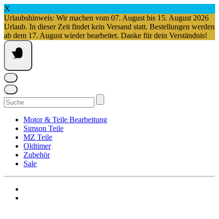
X
Urlaubshinweis: Wir machen vom 07. August bis 15. August 2026
Urlaub. In dieser Zeit findet kein Versand statt. Bestellungen werden
ab dem 17. August wieder bearbeitet. Danke für dein Verständnis!
Springe
zum
Inhalt
Suchen
nach:
Motor & Teile Bearbeitung
Simson Teile
MZ Teile
Oldtimer
Zubehör
Sale