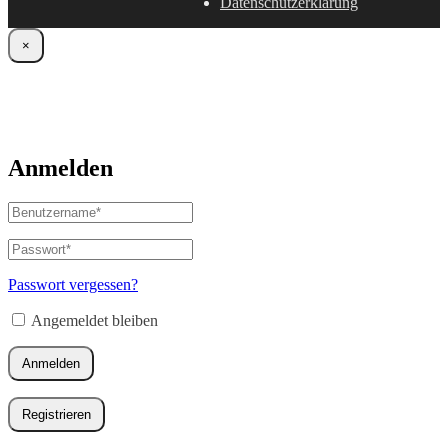
Datenschutzerklärung
×
Anmelden
Benutzername
oder
E-
Passwort
*
Erforderlich
Mail-
Adresse
*
Passwort vergessen?
Erforderlich
Angemeldet bleiben
Anmelden
Registrieren