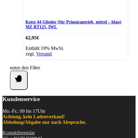
Kette 44 Glieder (für Primärantrieb, mittel – blau)
MZ RT125, IWL
62,95
€
Enthält 19% MwSt.
zzgl.
Versand
nutze den Filter
Kundenservice
Mo.-Fr.: 09 bis 17Uhr
Achtung, kein Ladenverkauf!
Abholung/Abgabe nur nach Absprache.
Kontaktformular