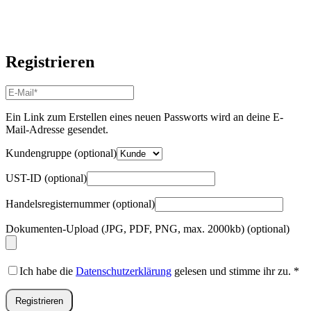
Registrieren
E-
Mail-
Adresse
*
Ein Link zum Erstellen eines neuen Passworts wird an deine E-
Erforderlich
Mail-Adresse gesendet.
Kundengruppe
(optional)
UST-ID
(optional)
Handelsregisternummer
(optional)
Dokumenten-Upload (JPG, PDF, PNG, max. 2000kb)
(optional)
Ich habe die
Datenschutzerklärung
gelesen und stimme ihr zu.
*
Registrieren