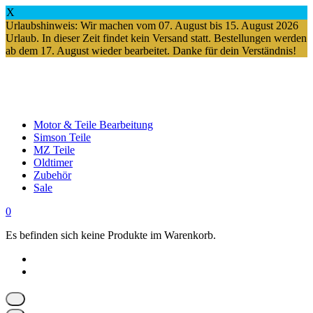
X
Urlaubshinweis: Wir machen vom 07. August bis 15. August 2026
Urlaub. In dieser Zeit findet kein Versand statt. Bestellungen werden
ab dem 17. August wieder bearbeitet. Danke für dein Verständnis!
Springe
zum
Inhalt
Motor & Teile Bearbeitung
Simson Teile
MZ Teile
Oldtimer
Zubehör
Sale
0
Es befinden sich keine Produkte im Warenkorb.