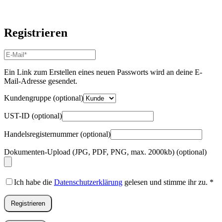
Registrieren
E-
Mail-
Adresse
*
Ein Link zum Erstellen eines neuen Passworts wird an deine E-
Erforderlich
Mail-Adresse gesendet.
Kundengruppe
(optional)
UST-ID
(optional)
Handelsregisternummer
(optional)
Dokumenten-Upload (JPG, PDF, PNG, max. 2000kb)
(optional)
Ich habe die
Datenschutzerklärung
gelesen und stimme ihr zu.
*
Registrieren