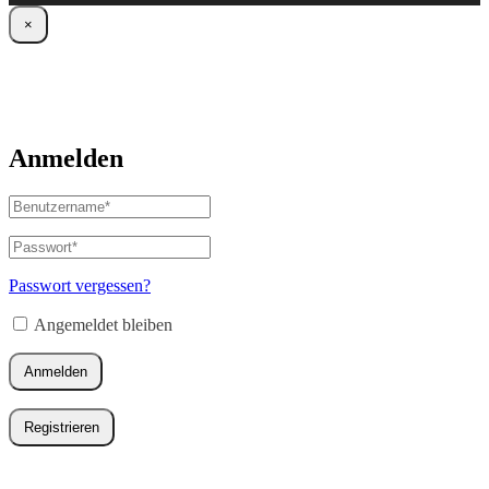
×
Anmelden
Benutzername
oder
E-
Passwort
*
Erforderlich
Mail-
Adresse
*
Passwort vergessen?
Erforderlich
Angemeldet bleiben
Anmelden
Registrieren