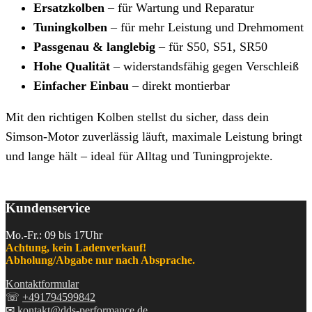
Ersatzkolben
– für Wartung und Reparatur
Tuningkolben
– für mehr Leistung und Drehmoment
Passgenau & langlebig
– für S50, S51, SR50
Hohe Qualität
– widerstandsfähig gegen Verschleiß
Einfacher Einbau
– direkt montierbar
Mit den richtigen Kolben stellst du sicher, dass dein
Simson-Motor zuverlässig läuft, maximale Leistung bringt
und lange hält – ideal für Alltag und Tuningprojekte.
Kundenservice
Mo.-Fr.: 09 bis 17Uhr
Achtung, kein Ladenverkauf!
Abholung/Abgabe nur nach Absprache.
Kontaktformular
☏
+491794599842
✉
kontakt@dds-performance.de