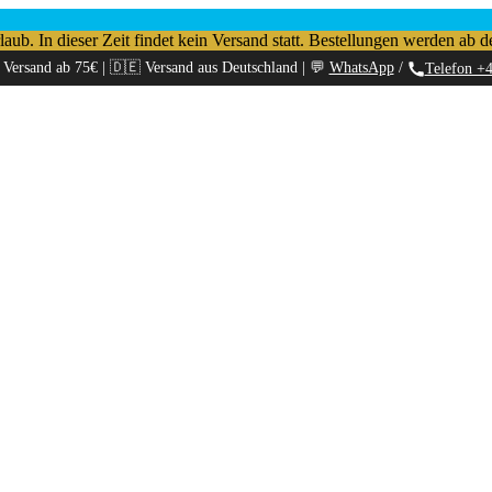
b. In dieser Zeit findet kein Versand statt. Bestellungen werden ab d
 Versand ab 75€ | 🇩🇪 Versand aus Deutschland | 💬
WhatsApp
/
Telefon +