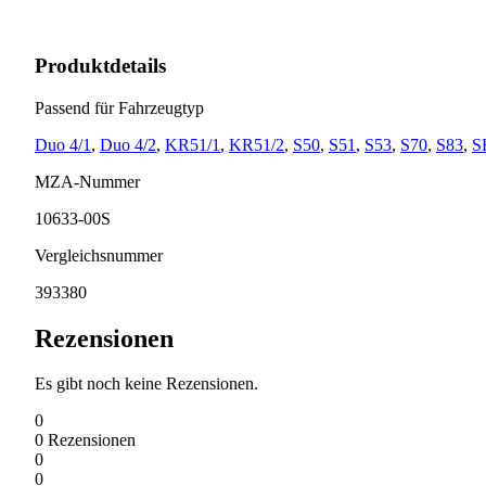
Produktdetails
Passend für Fahrzeugtyp
Duo 4/1
,
Duo 4/2
,
KR51/1
,
KR51/2
,
S50
,
S51
,
S53
,
S70
,
S83
,
S
MZA-Nummer
10633-00S
Vergleichsnummer
393380
Rezensionen
Es gibt noch keine Rezensionen.
0
0
Rezensionen
0
0