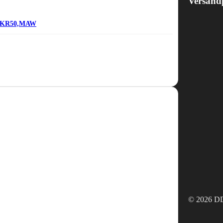
Versand
-1,KR50,MAW
© 2026 DD