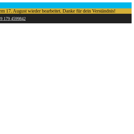
em 17. August wieder bearbeitet. Danke für dein Verständnis!
49 179 4599842