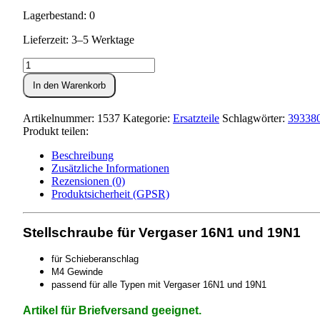
Lagerbestand: 0
Lieferzeit: 3–5 Werktage
Leerlaufregulierschraube
für
In den Warenkorb
Vergaser
16N1,
19N1
Artikelnummer:
1537
Kategorie:
Ersatzteile
Schlagwörter:
39338
Menge
Produkt teilen:
Beschreibung
Zusätzliche Informationen
Rezensionen (0)
Produktsicherheit (GPSR)
Stellschraube für Vergaser 16N1 und 19N1
für Schieberanschlag
M4 Gewinde
passend für alle Typen mit Vergaser 16N1 und 19N1
Artikel für Briefversand geeignet.