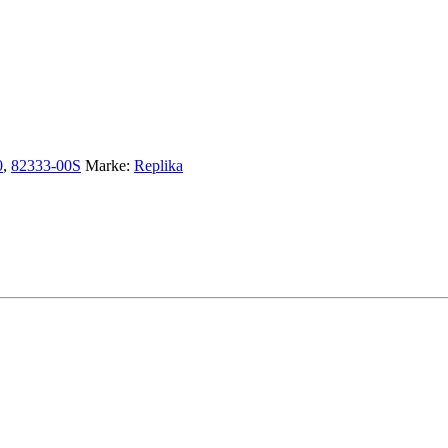
0
,
82333-00S
Marke:
Replika