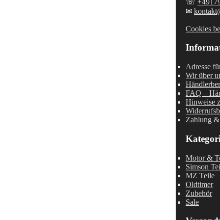
☏
+4917
✉
kontakt
Cookies be
Informa
Adresse fü
Wir über u
Händlerber
FAQ – Häu
Hinweise z
Widerrufsb
Zahlung &
Kategor
Motor & Te
Simson Tei
MZ Teile
Oldtimer
Zubehör
Sale