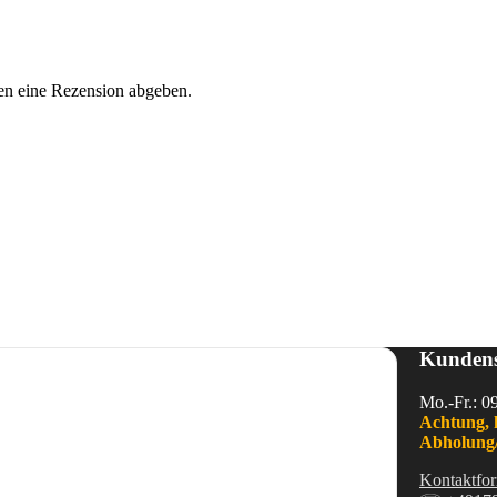
en eine Rezension abgeben.
Kundens
Mo.-Fr.: 0
Achtung, 
Abholung/
Kontaktfor