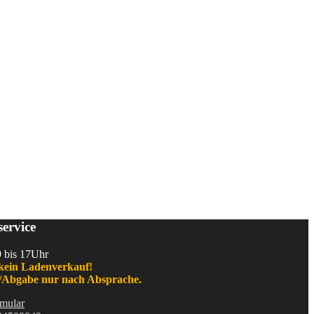
ervice
9 bis 17Uhr
kein Ladenverkauf!
Abgabe nur nach Absprache.
mular