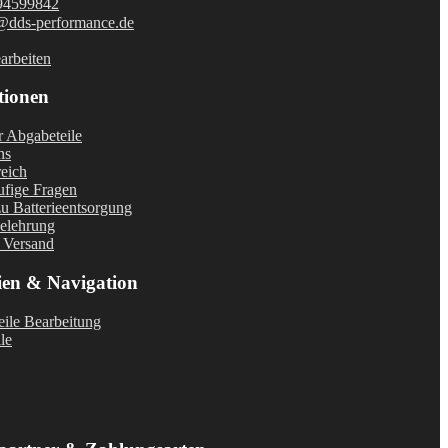
94599842
@dds-performance.de
arbeiten
tionen
r Abgabeteile
ns
eich
fige Fragen
u Batterieentsorgung
elehrung
 Versand
ien & Navigation
ile Bearbeitung
le