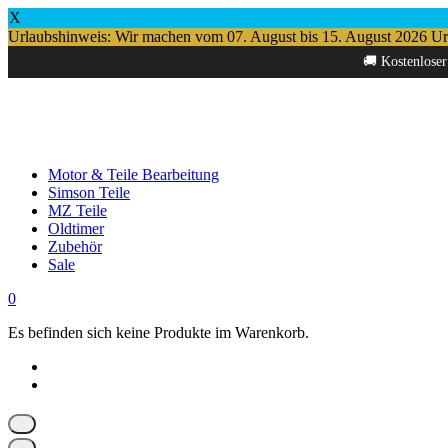
X
Urlaubshinweis: Wir machen vom 07. August bis 15. August 2026 Urlau
Springe
🚚 Kostenloser
zum
Inhalt
Motor & Teile Bearbeitung
Simson Teile
MZ Teile
Oldtimer
Zubehör
Sale
0
Es befinden sich keine Produkte im Warenkorb.