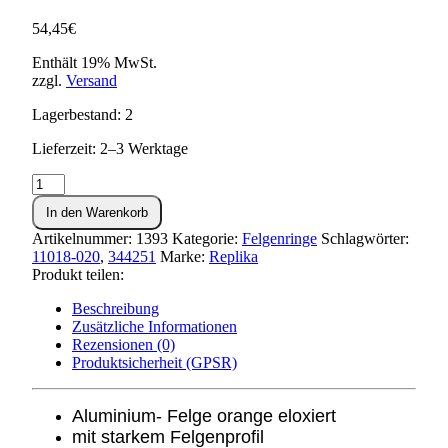
54,45
€
Enthält 19% MwSt.
zzgl.
Versand
Lagerbestand: 2
Lieferzeit: 2–3 Werktage
Felge
1,5
In den Warenkorb
x
16
Artikelnummer:
1393
Kategorie:
Felgenringe
Schlagwörter:
Aluminium,
11018-020
,
344251
Marke:
Replika
orange
Produkt teilen:
eloxiert
Menge
Beschreibung
Zusätzliche Informationen
Rezensionen (0)
Produktsicherheit (GPSR)
Aluminium- Felge orange eloxiert
mit starkem Felgenprofil