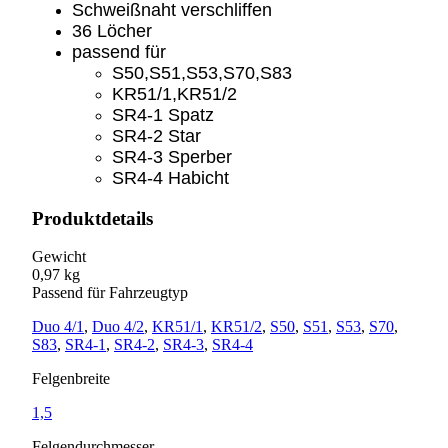
Schweißnaht verschliffen
36 Löcher
passend für
S50,S51,S53,S70,S83
KR51/1,KR51/2
SR4-1 Spatz
SR4-2 Star
SR4-3 Sperber
SR4-4 Habicht
Produktdetails
Gewicht
0,97 kg
Passend für Fahrzeugtyp
Duo 4/1
,
Duo 4/2
,
KR51/1
,
KR51/2
,
S50
,
S51
,
S53
,
S70
,
S83
,
SR4-1
,
SR4-2
,
SR4-3
,
SR4-4
Felgenbreite
1,5
Felgendurchmesser