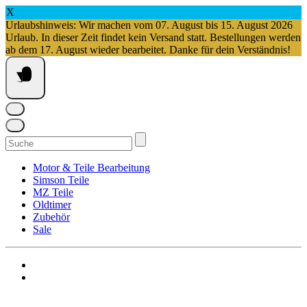
X
Urlaubshinweis: Wir machen vom 07. August bis 15. August 2026
Urlaub. In dieser Zeit findet kein Versand statt. Bestellungen werden
ab dem 17. August wieder bearbeitet. Danke für dein Verständnis!
Springe
zum
Inhalt
Suchen
nach:
Motor & Teile Bearbeitung
Simson Teile
MZ Teile
Oldtimer
Zubehör
Sale