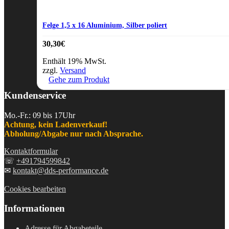
Felge 1,5 x 16 Aluminium, Silber poliert
30,30
€
Enthält 19% MwSt.
zzgl.
Versand
Gehe zum Produkt
Kundenservice
Mo.-Fr.: 09 bis 17Uhr
Achtung, kein Ladenverkauf!
Abholung/Abgabe nur nach Absprache.
Kontaktformular
☏
+491794599842
✉
kontakt@dds-performance.de
Cookies bearbeiten
Informationen
Adresse für Abgabeteile