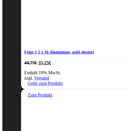
Felge 1,5 x 16 Aluminium, gold eloxiert
Ursprünglicher
Aktueller
44,75
€
35,25
€
Preis
Preis
Enthält 19% MwSt.
war:
ist:
zzgl.
Versand
44,75€
35,25€.
Gehe zum Produkt
Zum Produkt