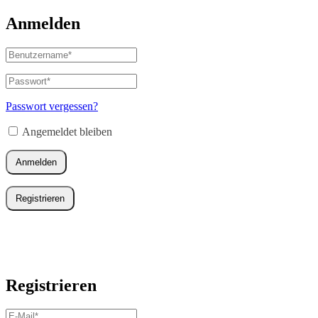
Anmelden
Benutzername
oder
E-
Passwort
*
Erforderlich
Mail-
Adresse
*
Passwort vergessen?
Erforderlich
Angemeldet bleiben
Anmelden
Registrieren
Registrieren
E-