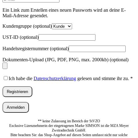
Mail-
Adresse
*
Ein Link zum Erstellen eines neuen Passworts wird an deine E-
Erforderlich
Mail-Adresse gesendet.
Kundengruppe
(optional)
UST-ID
(optional)
Handelsregisternummer
(optional)
Dokumenten-Upload (JPG, PDF, PNG, max. 2000kb)
(optional)
Ich habe die
Datenschutzerklärung
gelesen und stimme ihr zu.
*
Registrieren
Anmelden
** keine Zulassung im Bereich der StVZO
Exclusive Lizenznehmerin der eingetragenen Marke SIMSON ist die MZA Meyer
Zweiradtechnik GmbH.
Bitte beachten Sie: das Shop-Angebot auf diesen Seiten umfasst nicht nur solche