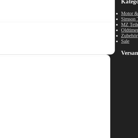
Katego
Motor & 
Simson T
MZ Teil
Oldtime
Zubehör
Sale
Versa