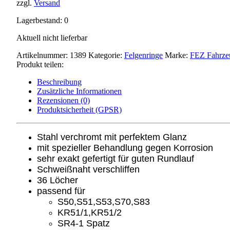
zzgl.
Versand
Lagerbestand: 0
Aktuell nicht lieferbar
Artikelnummer:
1389
Kategorie:
Felgenringe
Marke:
FEZ Fahrze
Produkt teilen:
Beschreibung
Zusätzliche Informationen
Rezensionen (0)
Produktsicherheit (GPSR)
Stahl verchromt mit perfektem Glanz
mit spezieller Behandlung gegen Korrosion
sehr exakt gefertigt für guten Rundlauf
Schweißnaht verschliffen
36 Löcher
passend für
S50,S51,S53,S70,S83
KR51/1,KR51/2
SR4-1 Spatz