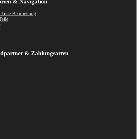
rien & Navigation
Teile Bearbeitung
eile
e
r
ndpartner & Zahlungsarten