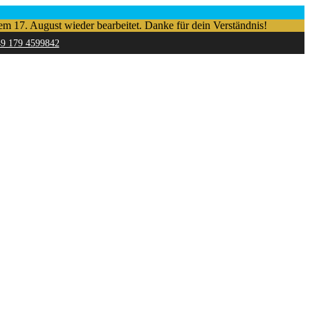
em 17. August wieder bearbeitet. Danke für dein Verständnis!
49 179 4599842