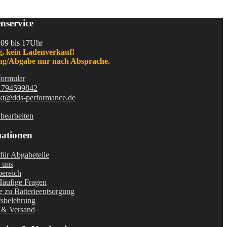
nservice
 09 bis 17Uhr
, kein Ladenverkauf!
g/Abgabe nur nach Absprache.
formular
1794599842
kt@dds-performance.de
bearbeiten
ationen
für Abgabeteile
 uns
bereich
äufige Fragen
 zu Batterieentsorgung
fsbelehrung
 & Versand