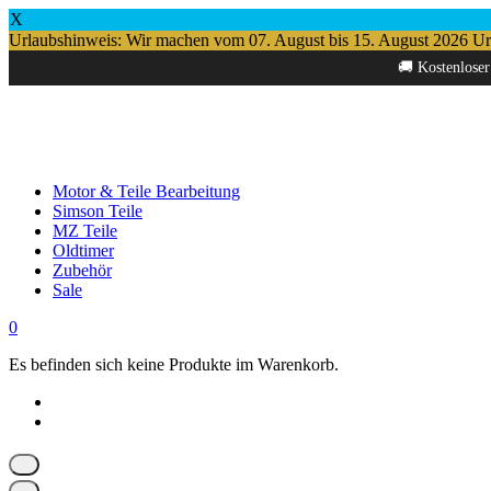
X
Urlaubshinweis: Wir machen vom 07. August bis 15. August 2026 Urlau
Springe
🚚 Kostenloser
zum
Inhalt
Motor & Teile Bearbeitung
Simson Teile
MZ Teile
Oldtimer
Zubehör
Sale
0
Es befinden sich keine Produkte im Warenkorb.