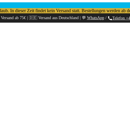
b. In dieser Zeit findet kein Versand statt. Bestellungen werden ab d
 Versand ab 75€ | 🇩🇪 Versand aus Deutschland | 💬
WhatsApp
/
Telefon +