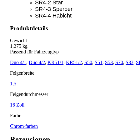
SR4-2 Star
SR4-3 Sperber
SR4-4 Habicht
Produktdetails
Gewicht
1,275 kg
Passend für Fahrzeugtyp
Duo 4/1
,
Duo 4/2
,
KR51/1
,
KR51/2
,
S50
,
S51
,
S53
,
S70
,
S83
,
S
Felgenbreite
1,5
Felgendurchmesser
16 Zoll
Farbe
Chrom-farben
Rezensionen