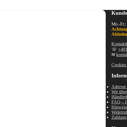
Kunde
Mo.-Fr.:
Achtung
Abholun
Kontakt
☏
+49
✉
konta
Cookies 
Inform
Adresse 
Wir über
Händler
FAQ – H
Hinweise
Widerru
Zahlung