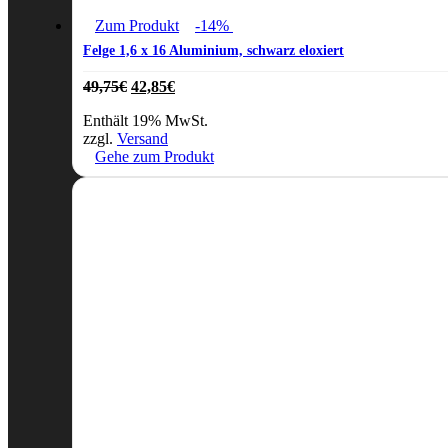
Zum Produkt
-14%
Felge 1,6 x 16 Aluminium, schwarz eloxiert
Ursprünglicher
Aktueller
49,75
€
42,85
€
Preis
Preis
Enthält 19% MwSt.
war:
ist:
zzgl.
Versand
49,75€
42,85€.
Gehe zum Produkt