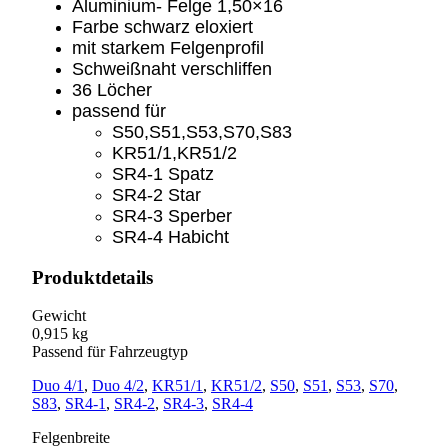
Aluminium- Felge 1,50×16
Farbe schwarz eloxiert
mit starkem Felgenprofil
Schweißnaht verschliffen
36 Löcher
passend für
S50,S51,S53,S70,S83
KR51/1,KR51/2
SR4-1 Spatz
SR4-2 Star
SR4-3 Sperber
SR4-4 Habicht
Produktdetails
Gewicht
0,915 kg
Passend für Fahrzeugtyp
Duo 4/1
,
Duo 4/2
,
KR51/1
,
KR51/2
,
S50
,
S51
,
S53
,
S70
,
S83
,
SR4-1
,
SR4-2
,
SR4-3
,
SR4-4
Felgenbreite