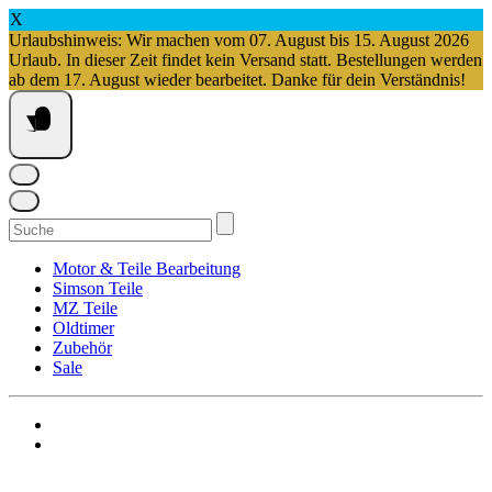
X
Urlaubshinweis: Wir machen vom 07. August bis 15. August 2026
Urlaub. In dieser Zeit findet kein Versand statt. Bestellungen werden
ab dem 17. August wieder bearbeitet. Danke für dein Verständnis!
Springe
zum
Inhalt
Suchen
nach:
Motor & Teile Bearbeitung
Simson Teile
MZ Teile
Oldtimer
Zubehör
Sale