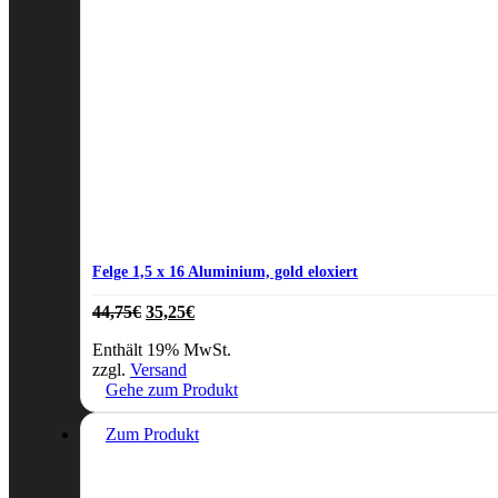
Felge 1,5 x 16 Aluminium, gold eloxiert
Ursprünglicher
Aktueller
44,75
€
35,25
€
Preis
Preis
Enthält 19% MwSt.
war:
ist:
zzgl.
Versand
44,75€
35,25€.
Gehe zum Produkt
Zum Produkt