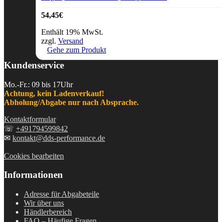
54,45
€
Enthält 19% MwSt.
zzgl.
Versand
Gehe zum Produkt
Kundenservice
Mo.-Fr.: 09 bis 17Uhr
Achtung, kein Ladenverkauf!
Abholung/Abgabe nur nach Absprache.
Kontaktformular
☏
+491794599842
✉
kontakt@dds-performance.de
Cookies bearbeiten
Informationen
Adresse für Abgabeteile
Wir über uns
Händlerbereich
FAQ – Häufige Fragen