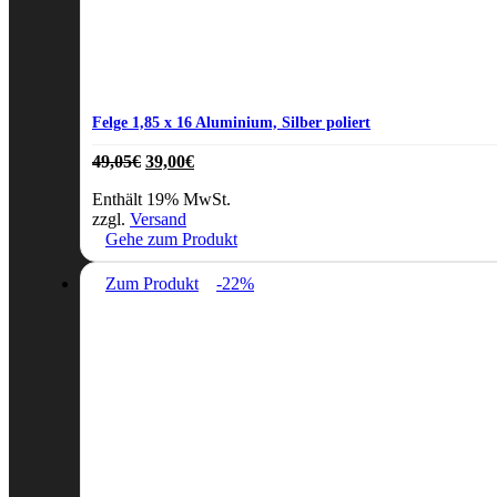
Felge 1,85 x 16 Aluminium, Silber poliert
Ursprünglicher
Aktueller
49,05
€
39,00
€
Preis
Preis
Enthält 19% MwSt.
war:
ist:
zzgl.
Versand
49,05€
39,00€.
Gehe zum Produkt
Zum Produkt
-22%