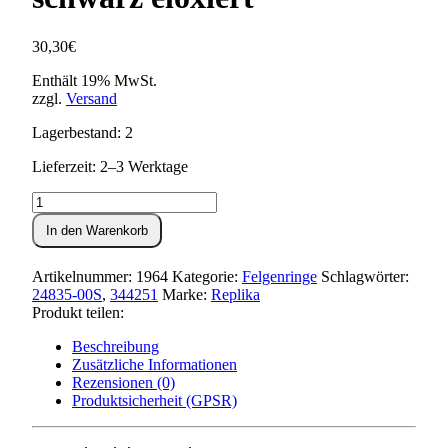
30,30
€
Enthält 19% MwSt.
zzgl.
Versand
Lagerbestand: 2
Lieferzeit: 2–3 Werktage
Felge
1,5
In den Warenkorb
x
16
Aluminium,
Artikelnummer:
1964
Kategorie:
Felgenringe
Schlagwörter:
schwarz
24835-00S
,
344251
Marke:
Replika
eloxiert
Produkt teilen:
Menge
Beschreibung
Zusätzliche Informationen
Rezensionen (0)
Produktsicherheit (GPSR)