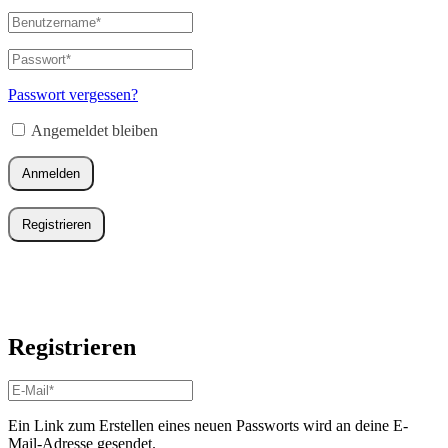
Benutzername
oder
E-
Passwort
*
Erforderlich
Mail-
Adresse
*
Passwort vergessen?
Erforderlich
Angemeldet bleiben
Anmelden
Registrieren
Registrieren
E-
Mail-
Adresse
*
Ein Link zum Erstellen eines neuen Passworts wird an deine E-
Erforderlich
Mail-Adresse gesendet.