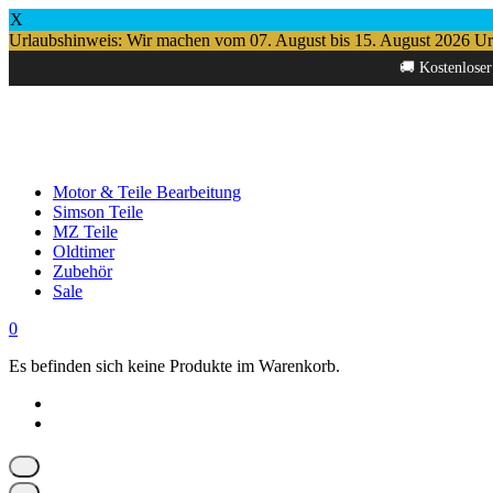
X
Urlaubshinweis: Wir machen vom 07. August bis 15. August 2026 Urlau
Springe
🚚 Kostenloser
zum
Inhalt
Motor & Teile Bearbeitung
Simson Teile
MZ Teile
Oldtimer
Zubehör
Sale
0
Es befinden sich keine Produkte im Warenkorb.