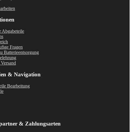
arbeiten
tionen
r Abgabeteile
ns
eich
fige Fragen
u Batterieentsorgung
elehrung
 Versand
ien & Navigation
ile Bearbeitung
le
partner & Zahlungsarten