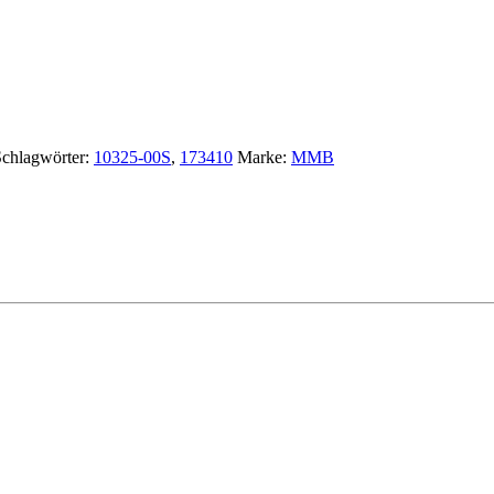
chlagwörter:
10325-00S
,
173410
Marke:
MMB