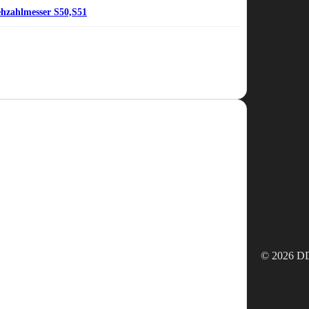
ehzahlmesser S50,S51
© 2026 DD