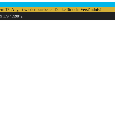
em 17. August wieder bearbeitet. Danke für dein Verständnis!
49 179 4599842