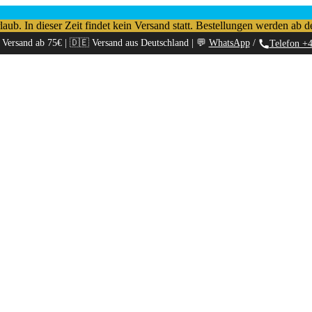
b. In dieser Zeit findet kein Versand statt. Bestellungen werden ab d
 Versand ab 75€ | 🇩🇪 Versand aus Deutschland | 💬
WhatsApp
/
Telefon +