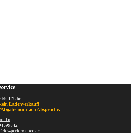
ervice
9 bis 17Uhr
kein Ladenverkauf!
Abgabe nur nach Absprache.
mular
94599842
@dds-performance.de