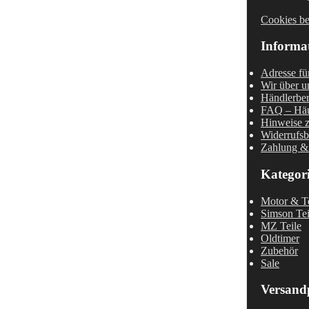
Cookies be
Informa
Adresse fü
Wir über u
Händlerber
FAQ – Häu
Hinweise z
Widerrufsb
Zahlung &
Kategor
Motor & Te
Simson Tei
MZ Teile
Oldtimer
Zubehör
Sale
Versand