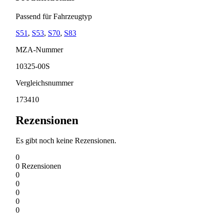
Passend für Fahrzeugtyp
S51
,
S53
,
S70
,
S83
MZA-Nummer
10325-00S
Vergleichsnummer
173410
Rezensionen
Es gibt noch keine Rezensionen.
0
0
Rezensionen
0
0
0
0
0