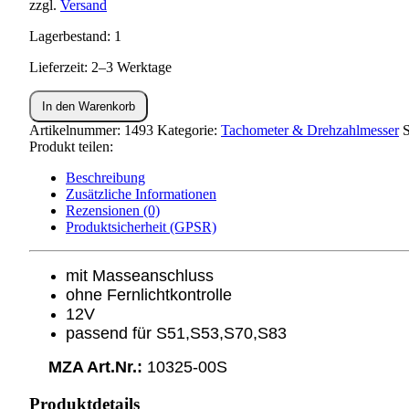
zzgl.
Versand
Lagerbestand: 1
Lieferzeit: 2–3 Werktage
Drehzahlmesser
In den Warenkorb
ø60mm
ohne
Artikelnummer:
1493
Kategorie:
Tachometer & Drehzahlmesser
S
Fernlichtkontrolle
Produkt teilen:
S51
Beschreibung
Menge
Zusätzliche Informationen
Rezensionen (0)
Produktsicherheit (GPSR)
mit Masseanschluss
ohne Fernlichtkontrolle
12V
passend für S51,S53,S70,S83
MZA Art.Nr.:
10325-00S
Produktdetails