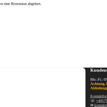
en eine Rezension abgeben.
Kundens
Mo.-Fr.: 0
Achtung, 
Abholung/
Kontaktfor
☏
+4917
✉
kontakt